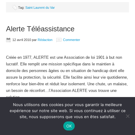
Tag:
Saint Laurent du Var
Alerte Téléassistance
12 avril 2010
par
Rédaction
Commenter
Créée en 1977, ALERTE est une Association de loi 1901 à but non
lucratif. Elle remplit une mission spécifique dans le maintien à
domicile des personnes âgées ou en situation de handicap dont elle
assure la protection, la sécurité. Elle facilite ainsi leur vie quotidienne,
renforce leur bien-être et réduit leur isolement. Une chute, un malaise,
un besoin de réconfort…l’Association ALERTE vous trouve une
solution.
Nous utilisons des cookies pour vous garantir la meilleure
[Read more…]
expérience sur notre site web. Si vous continuez à utiliser ce
site, nous supposerons que vous en êtes satisfait.
Tag:
Alerte Téléassistance
,
Lyon
OK