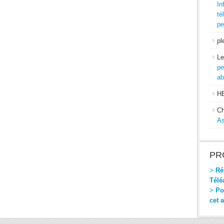
In
té
pe
pl
Le
pe
ab
H
Ch
As
PR
>
Réf
Télé
>
Pou
cet 