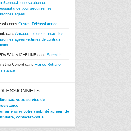
finiConnect, une solution de
léassistance pour sécuriser les
rsonnes âgées
essis
dans
Custos Téléassistance
nik
dans
Arnaque téléassistance : les
rsonnes âgées victimes de contrats
usifs
ERVEAU MICHELINE
dans
Serenitis
ristine Conord
dans
France Retraite
sistance
OFESSIONNELS
érencez votre service de
assistance
r améliorer votre visibilité au sein de
annuaire, contactez-nous