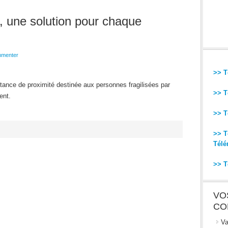
, une solution pour chaque
menter
>> T
istance de proximité destinée aux personnes fragilisées par
>> T
ent.
>> T
>> T
Télé
>> T
VO
CO
Va