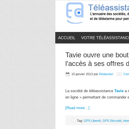
ACCUEIL
VOTRE TÉLÉASSISTANC
Tavie ouvre une bouti
l’accès à ses offres 
15 janvier 2013
par
Rédaction
Com
La société de téléassistance
Tavie
a r
en ligne » permettant de commander e
[Read more…]
Tag:
GPS Liberté
,
GPS Sécurité
,
inte