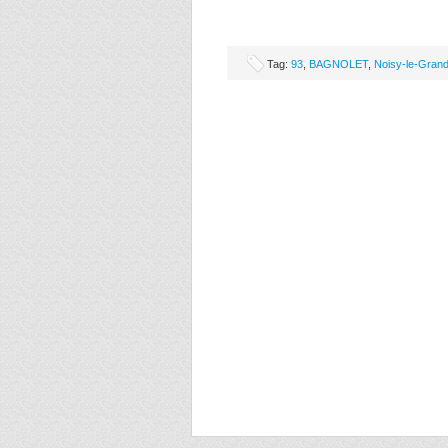
Tag:
93
,
BAGNOLET
,
Noisy-le-Gran