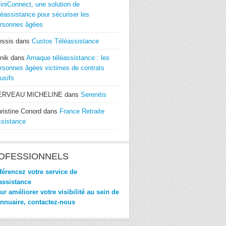
finiConnect, une solution de
léassistance pour sécuriser les
rsonnes âgées
essis
dans
Custos Téléassistance
nik
dans
Arnaque téléassistance : les
rsonnes âgées victimes de contrats
usifs
ERVEAU MICHELINE
dans
Serenitis
ristine Conord
dans
France Retraite
sistance
OFESSIONNELS
érencez votre service de
assistance
r améliorer votre visibilité au sein de
annuaire, contactez-nous