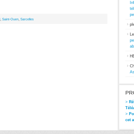
In
té
pe
d
,
Saint-Ouen
,
Sarcelles
pl
Le
pe
ab
H
Ch
As
PR
>
Réf
Télé
>
Pou
cet 