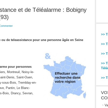
stance et de Téléalarme : Bobigny
(93)
Commenter
>> T
me ou de teleassistance pour une personne âgée en Seine
>> T
>> T
>> T
alarme pour personnes
Télé
iers, Montreuil, Noisy-le-
Saint-Denis, Saint-Ouen,
>> T
y-sous-Bois, Tremblay-en-
ve, Pantin, Le Blanc-
VO
us-Bois, Drancy, Sevran,
CO
Va