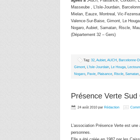
âgées à :
Auch, Plaisance, Condom, L
Masseube , L’Isle-Jourdain, Barcelon
Mielan, Eauze, Montreal, Vic-Fezensa
Valence-Sur-Baise, Gimont, Le Houga
Nogaro, Aubiet, Samatan, Riscle, Ma
(Département 32 – Gers)
Tag:
32
,
Aubiet
,
AUCH
,
Barcelonne-D
Gimont
,
L'Isle-Jourdain
,
Le Houga
,
Lectour
Nogaro
,
Pavie
,
Plaisance
,
Riscle
,
Samatan
Présence Verte Sud
24 août 2010
par
Rédaction
Comm
L’association Présence Verte est une 
personnes.
Elle a été créée en 1987 par les Caiss