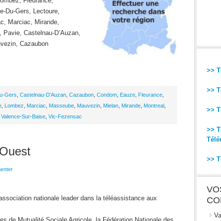
ombez, Fleurance,
ne-Du-Gers, Lectoure,
c, Marciac, Mirande,
, Pavie, Castelnau-D’Auzan,
uvezin, Cazaubon
>> T
>> T
u-Gers
,
Castelnau-D'Auzan
,
Cazaubon
,
Condom
,
Eauze
,
Fleurance
,
e
,
Lombez
,
Marciac
,
Masseube
,
Mauvezin
,
Mielan
,
Mirande
,
Montreal
,
>> T
,
Valence-Sur-Baise
,
Vic-Fezensac
>> T
Télé
 Ouest
>> T
enter
VO
association nationale leader dans la téléassistance aux
CO
Va
es de Mutualité Sociale Agricole, la Fédération Nationale des