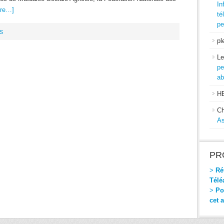
In
re…]
té
pe
S
pl
Le
pe
ab
H
Ch
As
PR
>
Réf
Télé
>
Pou
cet 