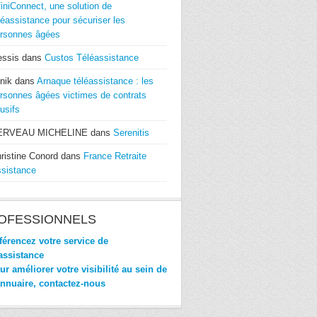
finiConnect, une solution de
léassistance pour sécuriser les
rsonnes âgées
essis
dans
Custos Téléassistance
nik
dans
Arnaque téléassistance : les
rsonnes âgées victimes de contrats
usifs
ERVEAU MICHELINE
dans
Serenitis
ristine Conord
dans
France Retraite
sistance
OFESSIONNELS
érencez votre service de
assistance
r améliorer votre visibilité au sein de
annuaire, contactez-nous