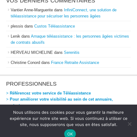
VOS DERNIERS COMMENTAIRES
Vantier Anne-Marguerite
dans
InfiniConnect, une solution de
téléassistance pour sécuriser les personnes âgées
plessis
dans
Custos Téléassistance
Lenik
dans
Arnaque téléassistance : les personnes âgées victimes
de contrats abusifs
HERVEAU MICHELINE
dans
Serenitis
Christine Conord
dans
France Retraite Assistance
PROFESSIONNELS
>
Référencez votre service de Téléassistance
>
Pour améliorer votre visibilité au sein de cet annuaire,
contactez-nous
Nous utilisons des cookies pour vous garantir la meilleure
expérience sur notre site web. Si vous continuez à utiliser ce
site, nous supposerons que vous en êtes satisfait.
Téléassistance Directe
-
Mentions Légales
© 2008-2017 ONMEDIO - All rights reserved
OK