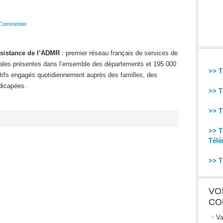
Commenter
assistance de l’ADMR
: premier réseau français de services de
cales présentes dans l’ensemble des départements et 195 000
>> T
tifs engagés quotidiennement auprès des familles, des
dicapées.
>> T
>> T
>> T
Télé
>> T
VO
CO
Va