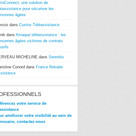
finiConnect, une solution de
léassistance pour sécuriser les
rsonnes âgées
essis
dans
Custos Téléassistance
nik
dans
Arnaque téléassistance : les
rsonnes âgées victimes de contrats
usifs
ERVEAU MICHELINE
dans
Serenitis
ristine Conord
dans
France Retraite
sistance
OFESSIONNELS
érencez votre service de
assistance
r améliorer votre visibilité au sein de
annuaire, contactez-nous