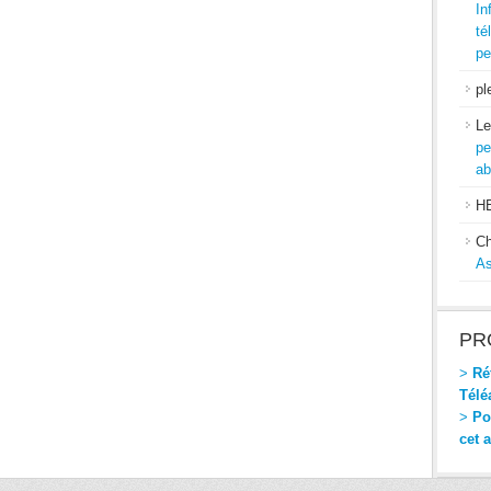
In
té
pe
pl
Le
pe
ab
H
Ch
As
PR
>
Réf
Télé
>
Pou
cet 