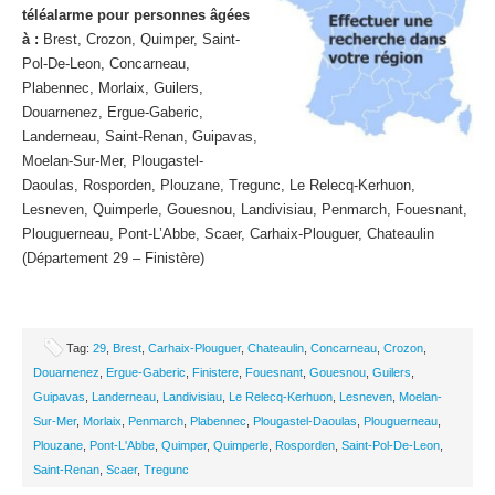
téléalarme pour personnes âgées
à :
Brest, Crozon, Quimper, Saint-
Pol-De-Leon, Concarneau,
Plabennec, Morlaix, Guilers,
Douarnenez, Ergue-Gaberic,
Landerneau, Saint-Renan, Guipavas,
Moelan-Sur-Mer, Plougastel-
Daoulas, Rosporden, Plouzane, Tregunc, Le Relecq-Kerhuon,
Lesneven, Quimperle, Gouesnou, Landivisiau, Penmarch, Fouesnant,
Plouguerneau, Pont-L’Abbe, Scaer, Carhaix-Plouguer, Chateaulin
(Département 29 – Finistère)
Tag:
29
,
Brest
,
Carhaix-Plouguer
,
Chateaulin
,
Concarneau
,
Crozon
,
Douarnenez
,
Ergue-Gaberic
,
Finistere
,
Fouesnant
,
Gouesnou
,
Guilers
,
Guipavas
,
Landerneau
,
Landivisiau
,
Le Relecq-Kerhuon
,
Lesneven
,
Moelan-
Sur-Mer
,
Morlaix
,
Penmarch
,
Plabennec
,
Plougastel-Daoulas
,
Plouguerneau
,
Plouzane
,
Pont-L'Abbe
,
Quimper
,
Quimperle
,
Rosporden
,
Saint-Pol-De-Leon
,
Saint-Renan
,
Scaer
,
Tregunc