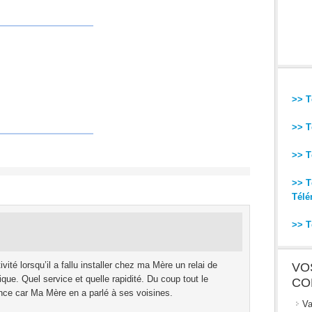
>> T
>> T
>> T
>> T
Télé
>> T
vité lorsqu’il a fallu installer chez ma Mère un relai de
VO
que. Quel service et quelle rapidité. Du coup tout le
CO
ance car Ma Mère en a parlé à ses voisines.
Va