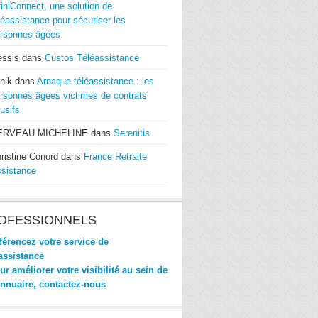
finiConnect, une solution de
léassistance pour sécuriser les
rsonnes âgées
essis
dans
Custos Téléassistance
nik
dans
Arnaque téléassistance : les
rsonnes âgées victimes de contrats
usifs
ERVEAU MICHELINE
dans
Serenitis
ristine Conord
dans
France Retraite
sistance
OFESSIONNELS
érencez votre service de
assistance
r améliorer votre visibilité au sein de
annuaire, contactez-nous