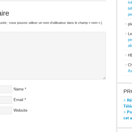
In
té
ire
pe
ffusée ; vous pouvez utiliser un nom d’utilisateur dans le champ « nom ».]
pl
Le
pe
ab
H
Ch
As
Name
*
PR
Email
*
>
Réf
Télé
Website
>
Pou
cet 