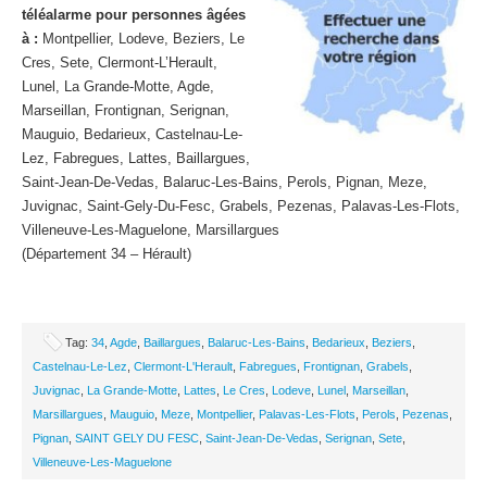
téléalarme pour personnes âgées
à :
Montpellier, Lodeve, Beziers, Le
Cres, Sete, Clermont-L’Herault,
Lunel, La Grande-Motte, Agde,
Marseillan, Frontignan, Serignan,
Mauguio, Bedarieux, Castelnau-Le-
Lez, Fabregues, Lattes, Baillargues,
Saint-Jean-De-Vedas, Balaruc-Les-Bains, Perols, Pignan, Meze,
Juvignac, Saint-Gely-Du-Fesc, Grabels, Pezenas, Palavas-Les-Flots,
Villeneuve-Les-Maguelone, Marsillargues
(Département 34 – Hérault)
Tag:
34
,
Agde
,
Baillargues
,
Balaruc-Les-Bains
,
Bedarieux
,
Beziers
,
Castelnau-Le-Lez
,
Clermont-L'Herault
,
Fabregues
,
Frontignan
,
Grabels
,
Juvignac
,
La Grande-Motte
,
Lattes
,
Le Cres
,
Lodeve
,
Lunel
,
Marseillan
,
Marsillargues
,
Mauguio
,
Meze
,
Montpellier
,
Palavas-Les-Flots
,
Perols
,
Pezenas
,
Pignan
,
SAINT GELY DU FESC
,
Saint-Jean-De-Vedas
,
Serignan
,
Sete
,
Villeneuve-Les-Maguelone