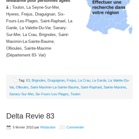
téléalarme pour personnes âgées
à :
Toulon, La Seyne-Sur-Mer,
Hyeres, Frejus, Draguignan, Six-
Fours-Les-Plages, Saint-Raphael, La
Garde, La Valette-Du-Var, Sanary-
Sur-Mer, La Crau, Brignoles, Saint-
Maximin-La-Sainte-Baume,
Ollioules, Sainte-Maxime
(Département 83- Var)
Tag:
83
,
Brignoles
,
Draguignan
,
Frejus
,
La Crau
,
La Garde
,
La Valette-Du-
Var
,
Ollioules
,
Saint-Maximin-La-Sainte-Baume
,
Saint-Raphael
,
Sainte-Maxime
,
Sanary-Sur-Mer
,
Six-Fours-Les-Plages
,
Toulon
Delta Revie 83
5 février 2010
par
Rédaction
Commenter