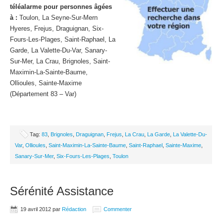
téléalarme pour personnes âgées
à :
Toulon, La Seyne-Sur-Mern
Hyeres, Frejus, Draguignan, Six-
Fours-Les-Plages, Saint-Raphael, La
Garde, La Valette-Du-Var, Sanary-
Sur-Mer, La Crau, Brignoles, Saint-
Maximin-La-Sainte-Baume,
Ollioules, Sainte-Maxime
(Département 83 – Var)
Tag:
83
,
Brignoles
,
Draguignan
,
Frejus
,
La Crau
,
La Garde
,
La Valette-Du-
Var
,
Ollioules
,
Saint-Maximin-La-Sainte-Baume
,
Saint-Raphael
,
Sainte-Maxime
,
Sanary-Sur-Mer
,
Six-Fours-Les-Plages
,
Toulon
Sérénité Assistance
19 avril 2012
par
Rédaction
Commenter