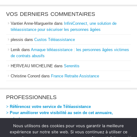
VOS DERNIERS COMMENTAIRES
Vantier Anne-Marguerite
dans
InfiniConnect, une solution de
téléassistance pour sécuriser les personnes âgées
plessis
dans
Custos Téléassistance
Lenik
dans
Arnaque téléassistance : les personnes âgées victimes
de contrats abusifs
HERVEAU MICHELINE
dans
Serenitis
Christine Conord
dans
France Retraite Assistance
PROFESSIONNELS
>
Référencez votre service de Téléassistance
>
Pour améliorer votre visibilité au sein de cet annuaire,
contactez-nous
Nous utilisons des cookies pour vous garantir la meilleure
expérience sur notre site web. Si vous continuez à utiliser ce