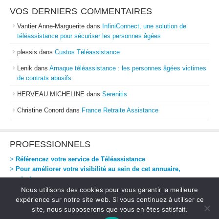
VOS DERNIERS COMMENTAIRES
Vantier Anne-Marguerite
dans
InfiniConnect, une solution de
téléassistance pour sécuriser les personnes âgées
plessis
dans
Custos Téléassistance
Lenik
dans
Arnaque téléassistance : les personnes âgées victimes
de contrats abusifs
HERVEAU MICHELINE
dans
Serenitis
Christine Conord
dans
France Retraite Assistance
PROFESSIONNELS
>
Référencez votre service de Téléassistance
>
Pour améliorer votre visibilité au sein de cet annuaire,
contactez-nous
Nous utilisons des cookies pour vous garantir la meilleure
expérience sur notre site web. Si vous continuez à utiliser ce
site, nous supposerons que vous en êtes satisfait.
Téléassistance Directe
-
Mentions Légales