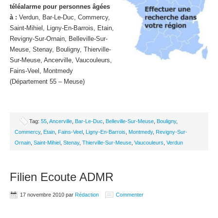
téléalarme pour personnes âgées
à :
Verdun, Bar-Le-Duc, Commercy,
Saint-Mihiel, Ligny-En-Barrois, Etain,
Revigny-Sur-Ornain, Belleville-Sur-
Meuse, Stenay, Bouligny, Thierville-
Sur-Meuse, Ancerville, Vaucouleurs,
Fains-Veel, Montmedy
(Département 55 – Meuse)
Tag:
55
,
Ancerville
,
Bar-Le-Duc
,
Belleville-Sur-Meuse
,
Bouligny
,
Commercy
,
Etain
,
Fains-Veel
,
Ligny-En-Barrois
,
Montmedy
,
Revigny-Sur-
Ornain
,
Saint-Mihiel
,
Stenay
,
Thierville-Sur-Meuse
,
Vaucouleurs
,
Verdun
Filien Ecoute ADMR
17 novembre 2010
par
Rédaction
Commenter