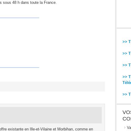
s sous 48 h dans toute la France.
>> T
>> T
>> T
>> T
Télé
>> T
VO
CO
Va
’offre existante en Ille-et-Vilaine et Morbihan, comme en