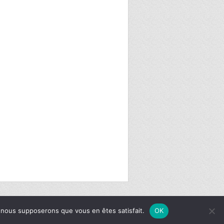
e, nous supposerons que vous en êtes satisfait.
OK