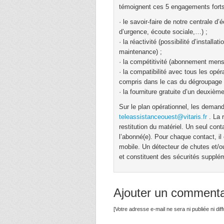
témoignent ces 5 engagements forts
· le savoir-faire de notre centrale 
d’urgence, écoute sociale,…) ;
· la réactivité (possibilité d’install
maintenance) ;
· la compétitivité (abonnement mensue
· la compatibilité avec tous les opé
compris dans le cas du dégroupage t
· la fourniture gratuite d’un deuxiè
Sur le plan opérationnel, les deman
teleassistanceouest@vitaris.fr
. La r
restitution du matériel. Un seul cont
l’abonné(e). Pour chaque contact, i
mobile. Un détecteur de chutes et/ou
et constituent des sécurités supplé
Ajouter un commenta
[Votre adresse e-mail ne sera ni publiée ni di