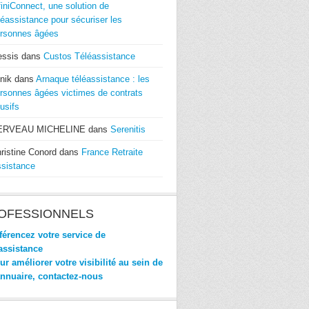
finiConnect, une solution de
léassistance pour sécuriser les
rsonnes âgées
essis
dans
Custos Téléassistance
nik
dans
Arnaque téléassistance : les
rsonnes âgées victimes de contrats
usifs
ERVEAU MICHELINE
dans
Serenitis
ristine Conord
dans
France Retraite
sistance
OFESSIONNELS
érencez votre service de
assistance
r améliorer votre visibilité au sein de
annuaire, contactez-nous