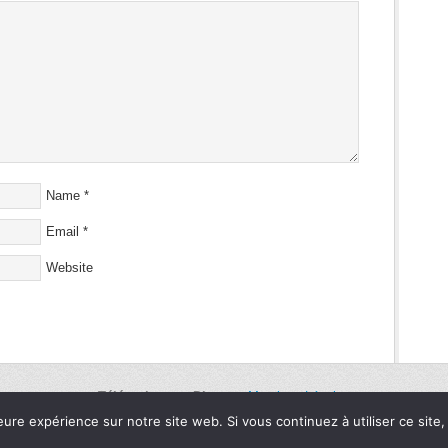
Name
*
Email
*
Website
Téléassistance Directe
-
Mentions Légales
© 2008-2017 ONMEDIO - All rights reserved
eure expérience sur notre site web. Si vous continuez à utiliser ce sit