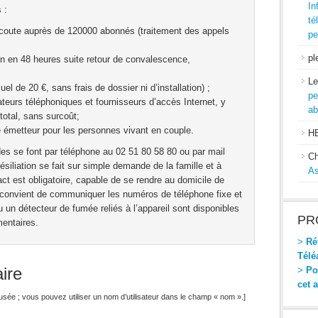
In
 :
té
d’écoute auprès de 120000 abonnés (traitement des appels
pe
pl
ation en 48 heures suite retour de convalescence,
Le
l de 20 €, sans frais de dossier ni d’installation) ;
pe
rateurs téléphoniques et fournisseurs d’accès Internet, y
ab
otal, sans surcoût;
me émetteur pour les personnes vivant en couple.
H
des se font par téléphone au 02 51 80 58 80 ou par mail
Ch
ésiliation se fait sur simple demande de la famille et à
As
act est obligatoire, capable de se rendre au domicile de
l convient de communiquer les numéros de téléphone fixe et
 un détecteur de fumée reliés à l’appareil sont disponibles
PR
mentaires.
>
Réf
Télé
ire
>
Pou
cet 
ffusée ; vous pouvez utiliser un nom d’utilisateur dans le champ « nom ».]