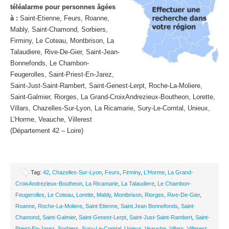
téléalarme pour personnes âgées
à :
Saint-Etienne, Feurs, Roanne,
Mably, Saint-Chamond, Sorbiers,
Firminy, Le Coteau, Montbrison, La
Talaudiere, Rive-De-Gier, Saint-Jean-
Bonnefonds, Le Chambon-
Feugerolles, Saint-Priest-En-Jarez,
Saint-Just-Saint-Rambert, Saint-Genest-Lerpt, Roche-La-Moliere,
Saint-Galmier, Riorges, La Grand-CroixAndrezieux-Boutheon, Lorette,
Villars, Chazelles-Sur-Lyon, La Ricamarie, Sury-Le-Comtal, Unieux,
L’Horme, Veauche, Villerest
(Département 42 – Loire)
Tag:
42
,
Chazelles-Sur-Lyon
,
Feurs
,
Firminy
,
L'Horme
,
La Grand-
CroixAndrezieux-Boutheon
,
La Ricamarie
,
La Talaudiere
,
Le Chambon-
Feugerolles
,
Le Coteau
,
Lorette
,
Mably
,
Montbrison
,
Riorges
,
Rive-De-Gier
,
Roanne
,
Roche-La-Moliere
,
Saint Etienne
,
Saint Jean Bonnefonds
,
Saint-
Chamond
,
Saint-Galmier
,
Saint-Genest-Lerpt
,
Saint-Just-Saint-Rambert
,
Saint-
Priest-En-Jarez
,
Sorbiers
,
Sury-Le-Comtal
,
Unieux
,
Veauche
,
Villars
,
Villerest