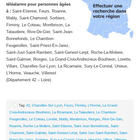
téléalarme pour personnes âgées
à :
Saint-Etienne, Feurs, Roanne,
Mably, Saint-Chamond, Sorbiers,
Firminy, Le Coteau, Montbrison, La
Talaudiere, Rive-De-Gier, Saint-Jean-
Bonnefonds, Le Chambon-
Feugerolles, Saint-Priest-En-Jarez,
Saint-Just-Saint-Rambert, Saint-Genest-Lerpt, Roche-La-Moliere,
Saint-Galmier, Riorges, La Grand-CroixAndrezieux-Boutheon, Lorette,
Villars, Chazelles-Sur-Lyon, La Ricamarie, Sury-Le-Comtal, Unieux,
L’Horme, Veauche, Villerest
(Département 42 – Loire)
Tag:
42
,
Chazelles-Sur-Lyon
,
Feurs
,
Firminy
,
L'Horme
,
La Grand-
CroixAndrezieux-Boutheon
,
La Ricamarie
,
La Talaudiere
,
Le Chambon-
Feugerolles
,
Le Coteau
,
Lorette
,
Mably
,
Montbrison
,
Riorges
,
Rive-De-Gier
,
Roanne
,
Roche-La-Moliere
,
Saint Etienne
,
Saint Jean Bonnefonds
,
Saint-
Chamond
,
Saint-Galmier
,
Saint-Genest-Lerpt
,
Saint-Just-Saint-Rambert
,
Saint-
Priest-En-Jarez
,
Sorbiers
,
Sury-Le-Comtal
,
Unieux
,
Veauche
,
Villars
,
Villerest