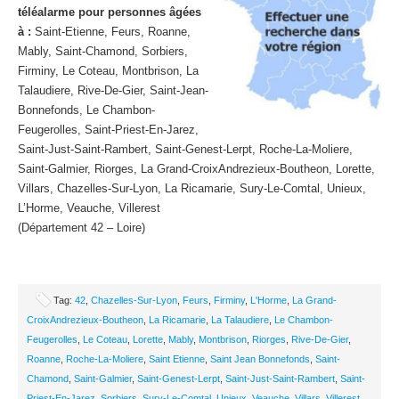
téléalarme pour personnes âgées
à :
Saint-Etienne, Feurs, Roanne,
Mably, Saint-Chamond, Sorbiers,
Firminy, Le Coteau, Montbrison, La
Talaudiere, Rive-De-Gier, Saint-Jean-
Bonnefonds, Le Chambon-
Feugerolles, Saint-Priest-En-Jarez,
Saint-Just-Saint-Rambert, Saint-Genest-Lerpt, Roche-La-Moliere,
Saint-Galmier, Riorges, La Grand-CroixAndrezieux-Boutheon, Lorette,
Villars, Chazelles-Sur-Lyon, La Ricamarie, Sury-Le-Comtal, Unieux,
L’Horme, Veauche, Villerest
(Département 42 – Loire)
Tag:
42
,
Chazelles-Sur-Lyon
,
Feurs
,
Firminy
,
L'Horme
,
La Grand-
CroixAndrezieux-Boutheon
,
La Ricamarie
,
La Talaudiere
,
Le Chambon-
Feugerolles
,
Le Coteau
,
Lorette
,
Mably
,
Montbrison
,
Riorges
,
Rive-De-Gier
,
Roanne
,
Roche-La-Moliere
,
Saint Etienne
,
Saint Jean Bonnefonds
,
Saint-
Chamond
,
Saint-Galmier
,
Saint-Genest-Lerpt
,
Saint-Just-Saint-Rambert
,
Saint-
Priest-En-Jarez
,
Sorbiers
,
Sury-Le-Comtal
,
Unieux
,
Veauche
,
Villars
,
Villerest