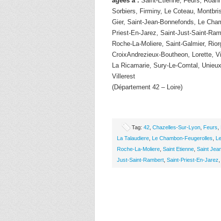
âgées à :
Saint-Etienne, Feurs, Roan
Sorbiers, Firminy, Le Coteau, Montbri
Gier, Saint-Jean-Bonnefonds, Le Cham
Priest-En-Jarez, Saint-Just-Saint-Ram
Roche-La-Moliere, Saint-Galmier, Rior
CroixAndrezieux-Boutheon, Lorette, Vi
La Ricamarie, Sury-Le-Comtal, Unieu
Villerest
(Département 42 – Loire)
Tag:
42
,
Chazelles-Sur-Lyon
,
Feurs
,
La Talaudiere
,
Le Chambon-Feugerolles
,
L
Roche-La-Moliere
,
Saint Etienne
,
Saint Jea
Just-Saint-Rambert
,
Saint-Priest-En-Jarez