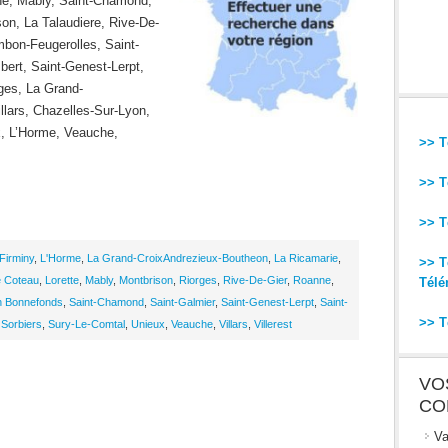
ne, Mably, Saint-Chamond,
son, La Talaudiere, Rive-De-
bon-Feugerolles, Saint-
bert, Saint-Genest-Lerpt,
ges, La Grand-
llars, Chazelles-Sur-Lyon,
x, L’Horme, Veauche,
>> T
>> T
>> T
Firminy
,
L'Horme
,
La Grand-CroixAndrezieux-Boutheon
,
La Ricamarie
,
>> T
e Coteau
,
Lorette
,
Mably
,
Montbrison
,
Riorges
,
Rive-De-Gier
,
Roanne
,
Télé
n Bonnefonds
,
Saint-Chamond
,
Saint-Galmier
,
Saint-Genest-Lerpt
,
Saint-
>> T
,
Sorbiers
,
Sury-Le-Comtal
,
Unieux
,
Veauche
,
Villars
,
Villerest
VO
CO
Va