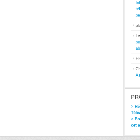
In
té
pe
pl
Le
pe
ab
H
Ch
As
PR
>
Réf
Télé
>
Pou
cet 