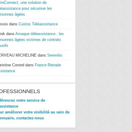
finiConnect, une solution de
léassistance pour sécuriser les
rsonnes âgées
essis
dans
Custos Téléassistance
nik
dans
Arnaque téléassistance : les
rsonnes âgées victimes de contrats
usifs
ERVEAU MICHELINE
dans
Serenitis
ristine Conord
dans
France Retraite
sistance
OFESSIONNELS
érencez votre service de
assistance
r améliorer votre visibilité au sein de
annuaire, contactez-nous