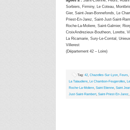
âgées à :
Saint-Etienne, Feurs, Roan
Sorbiers, Firminy, Le Coteau, Montbri
Gier, Saint-Jean-Bonnefonds, Le Cham
Priest-En-Jarez, Saint-Just-Saint-Ram
Roche-La-Moliere, Saint-Galmier, Rior
CroixAndrezieux-Boutheon, Lorette, Vi
La Ricamarie, Sury-Le-Comtal, Unieu
Villerest
(Département 42 – Loire)
Tag:
42
,
Chazelles-Sur-Lyon
,
Feurs
,
La Talaudiere
,
Le Chambon-Feugerolles
,
L
Roche-La-Moliere
,
Saint Etienne
,
Saint Jea
Just-Saint-Rambert
,
Saint-Priest-En-Jarez