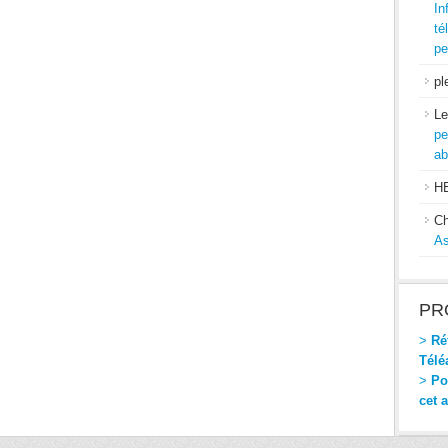
In
té
pe
pl
Le
pe
ab
H
Ch
As
PR
>
Réf
Télé
>
Pou
cet 