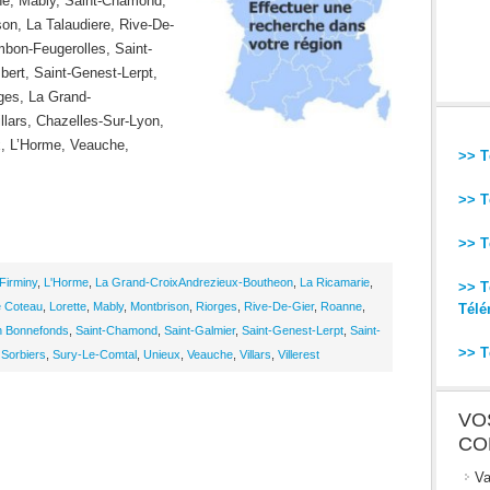
ne, Mably, Saint-Chamond,
son, La Talaudiere, Rive-De-
bon-Feugerolles, Saint-
bert, Saint-Genest-Lerpt,
ges, La Grand-
llars, Chazelles-Sur-Lyon,
x, L’Horme, Veauche,
>> T
>> T
>> T
Firminy
,
L'Horme
,
La Grand-CroixAndrezieux-Boutheon
,
La Ricamarie
,
>> T
e Coteau
,
Lorette
,
Mably
,
Montbrison
,
Riorges
,
Rive-De-Gier
,
Roanne
,
Télé
n Bonnefonds
,
Saint-Chamond
,
Saint-Galmier
,
Saint-Genest-Lerpt
,
Saint-
>> T
,
Sorbiers
,
Sury-Le-Comtal
,
Unieux
,
Veauche
,
Villars
,
Villerest
VO
CO
Va