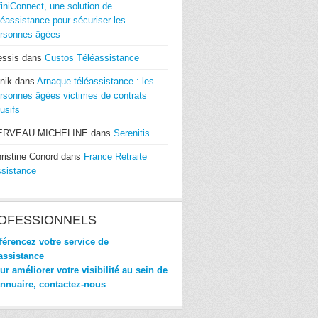
finiConnect, une solution de
léassistance pour sécuriser les
rsonnes âgées
essis
dans
Custos Téléassistance
nik
dans
Arnaque téléassistance : les
rsonnes âgées victimes de contrats
usifs
ERVEAU MICHELINE
dans
Serenitis
ristine Conord
dans
France Retraite
sistance
OFESSIONNELS
érencez votre service de
assistance
r améliorer votre visibilité au sein de
annuaire, contactez-nous