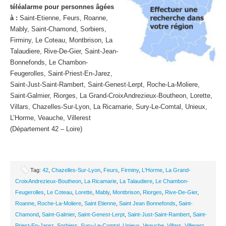
téléalarme pour personnes âgées
à :
Saint-Etienne, Feurs, Roanne,
Mably, Saint-Chamond, Sorbiers,
Firminy, Le Coteau, Montbrison, La
Talaudiere, Rive-De-Gier, Saint-Jean-
Bonnefonds, Le Chambon-
Feugerolles, Saint-Priest-En-Jarez,
Saint-Just-Saint-Rambert, Saint-Genest-Lerpt, Roche-La-Moliere,
Saint-Galmier, Riorges, La Grand-CroixAndrezieux-Boutheon, Lorette,
Villars, Chazelles-Sur-Lyon, La Ricamarie, Sury-Le-Comtal, Unieux,
L’Horme, Veauche, Villerest
(Département 42 – Loire)
Tag:
42
,
Chazelles-Sur-Lyon
,
Feurs
,
Firminy
,
L'Horme
,
La Grand-
CroixAndrezieux-Boutheon
,
La Ricamarie
,
La Talaudiere
,
Le Chambon-
Feugerolles
,
Le Coteau
,
Lorette
,
Mably
,
Montbrison
,
Riorges
,
Rive-De-Gier
,
Roanne
,
Roche-La-Moliere
,
Saint Etienne
,
Saint Jean Bonnefonds
,
Saint-
Chamond
,
Saint-Galmier
,
Saint-Genest-Lerpt
,
Saint-Just-Saint-Rambert
,
Saint-
Priest-En-Jarez
,
Sorbiers
,
Sury-Le-Comtal
,
Unieux
,
Veauche
,
Villars
,
Villerest