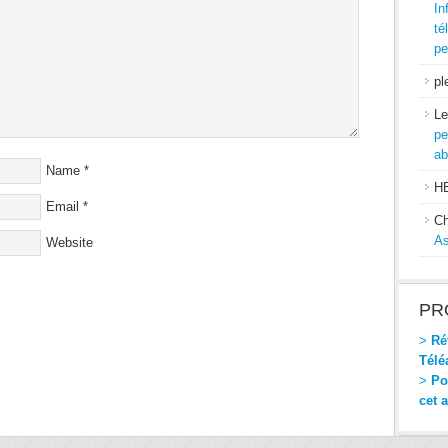
In
té
pe
pl
Le
pe
ab
Name
*
H
Email
*
Ch
As
Website
PR
>
Réf
Télé
>
Pou
cet 