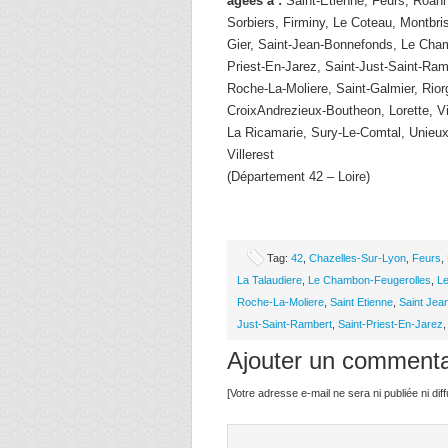
âgées à :
Saint-Etienne, Feurs, Roan
Sorbiers, Firminy, Le Coteau, Montbri
Gier, Saint-Jean-Bonnefonds, Le Cham
Priest-En-Jarez, Saint-Just-Saint-Ram
Roche-La-Moliere, Saint-Galmier, Rior
CroixAndrezieux-Boutheon, Lorette, Vi
La Ricamarie, Sury-Le-Comtal, Unieu
Villerest
(Département 42 – Loire)
Tag:
42
,
Chazelles-Sur-Lyon
,
Feurs
,
La Talaudiere
,
Le Chambon-Feugerolles
,
L
Roche-La-Moliere
,
Saint Etienne
,
Saint Jea
Just-Saint-Rambert
,
Saint-Priest-En-Jarez
Ajouter un commenta
[Votre adresse e-mail ne sera ni publiée ni di