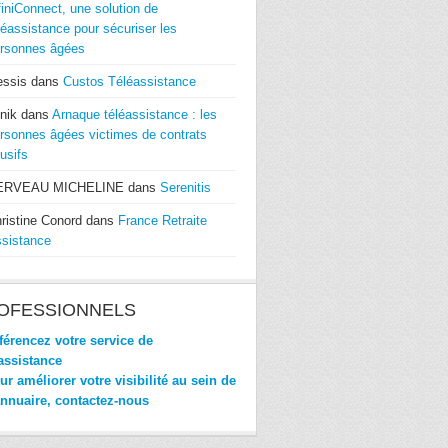
finiConnect, une solution de
léassistance pour sécuriser les
rsonnes âgées
essis
dans
Custos Téléassistance
nik
dans
Arnaque téléassistance : les
rsonnes âgées victimes de contrats
usifs
ERVEAU MICHELINE
dans
Serenitis
ristine Conord
dans
France Retraite
sistance
OFESSIONNELS
érencez votre service de
assistance
r améliorer votre visibilité au sein de
annuaire, contactez-nous