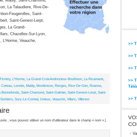
ne, Mably, Saint-Chamond,
son, La Talaudiere, Rive-De-
bon-Feugerolles, Saint-
bert, Saint-Genest-Lerpt,
ges, La Grand-
llars, Chazelles-Sur-Lyon,
x, L’Horme, Veauche,
>> T
>> T
>> T
Firminy
,
L'Horme
,
La Grand-CroixAndrezieux-Boutheon
,
La Ricamarie
,
>> T
e Coteau
,
Lorette
,
Mably
,
Montbrison
,
Riorges
,
Rive-De-Gier
,
Roanne
,
Télé
n Bonnefonds
,
Saint-Chamond
,
Saint-Galmier
,
Saint-Genest-Lerpt
,
Saint-
>> T
,
Sorbiers
,
Sury-Le-Comtal
,
Unieux
,
Veauche
,
Villars
,
Villerest
ire
VO
ffusée ; vous pouvez utiliser un nom d’utilisateur dans le champ « nom ».]
CO
Va