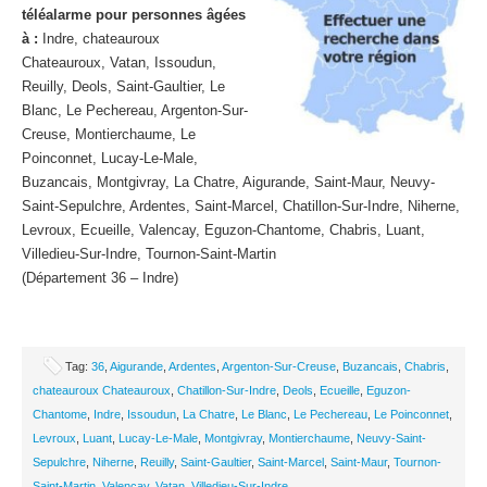
téléalarme pour personnes âgées
à :
Indre, chateauroux
Chateauroux, Vatan, Issoudun,
Reuilly, Deols, Saint-Gaultier, Le
Blanc, Le Pechereau, Argenton-Sur-
Creuse, Montierchaume, Le
Poinconnet, Lucay-Le-Male,
Buzancais, Montgivray, La Chatre, Aigurande, Saint-Maur, Neuvy-
Saint-Sepulchre, Ardentes, Saint-Marcel, Chatillon-Sur-Indre, Niherne,
Levroux, Ecueille, Valencay, Eguzon-Chantome, Chabris, Luant,
Villedieu-Sur-Indre, Tournon-Saint-Martin
(Département 36 – Indre)
Tag:
36
,
Aigurande
,
Ardentes
,
Argenton-Sur-Creuse
,
Buzancais
,
Chabris
,
chateauroux Chateauroux
,
Chatillon-Sur-Indre
,
Deols
,
Ecueille
,
Eguzon-
Chantome
,
Indre
,
Issoudun
,
La Chatre
,
Le Blanc
,
Le Pechereau
,
Le Poinconnet
,
Levroux
,
Luant
,
Lucay-Le-Male
,
Montgivray
,
Montierchaume
,
Neuvy-Saint-
Sepulchre
,
Niherne
,
Reuilly
,
Saint-Gaultier
,
Saint-Marcel
,
Saint-Maur
,
Tournon-
Saint-Martin
,
Valencay
,
Vatan
,
Villedieu-Sur-Indre