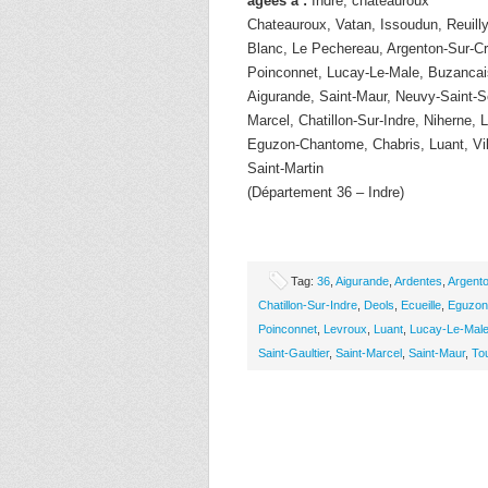
âgées à :
Indre, chateauroux
Chateauroux, Vatan, Issoudun, Reuilly,
Blanc, Le Pechereau, Argenton-Sur-C
Poinconnet, Lucay-Le-Male, Buzancais
Aigurande, Saint-Maur, Neuvy-Saint-Se
Marcel, Chatillon-Sur-Indre, Niherne, 
Eguzon-Chantome, Chabris, Luant, Vil
Saint-Martin
(Département 36 – Indre)
Tag:
36
,
Aigurande
,
Ardentes
,
Argent
Chatillon-Sur-Indre
,
Deols
,
Ecueille
,
Eguzon
Poinconnet
,
Levroux
,
Luant
,
Lucay-Le-Mal
Saint-Gaultier
,
Saint-Marcel
,
Saint-Maur
,
To