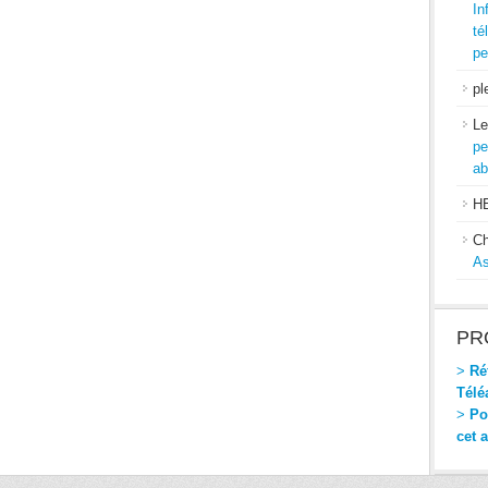
In
té
pe
pl
Le
pe
ab
H
Ch
As
PR
>
Réf
Télé
>
Pou
cet 