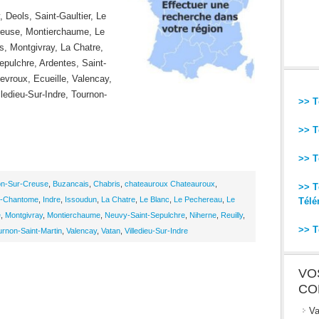
 Deols, Saint-Gaultier, Le
reuse, Montierchaume, Le
, Montgivray, La Chatre,
pulchre, Ardentes, Saint-
Levroux, Ecueille, Valencay,
ledieu-Sur-Indre, Tournon-
>> T
>> T
>> T
on-Sur-Creuse
,
Buzancais
,
Chabris
,
chateauroux Chateauroux
,
>> T
-Chantome
,
Indre
,
Issoudun
,
La Chatre
,
Le Blanc
,
Le Pechereau
,
Le
Télé
e
,
Montgivray
,
Montierchaume
,
Neuvy-Saint-Sepulchre
,
Niherne
,
Reuilly
,
>> T
urnon-Saint-Martin
,
Valencay
,
Vatan
,
Villedieu-Sur-Indre
VO
CO
Va