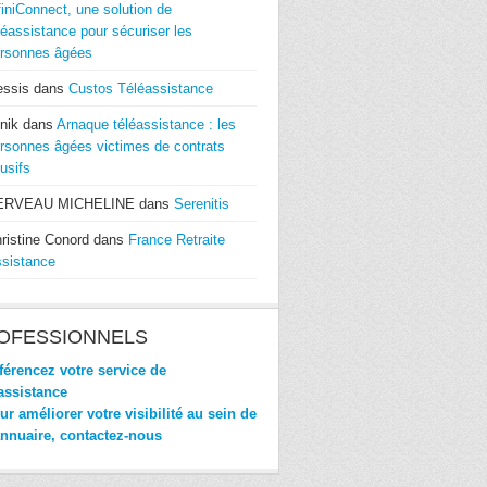
finiConnect, une solution de
léassistance pour sécuriser les
rsonnes âgées
essis
dans
Custos Téléassistance
nik
dans
Arnaque téléassistance : les
rsonnes âgées victimes de contrats
usifs
ERVEAU MICHELINE
dans
Serenitis
ristine Conord
dans
France Retraite
sistance
OFESSIONNELS
érencez votre service de
assistance
r améliorer votre visibilité au sein de
annuaire, contactez-nous