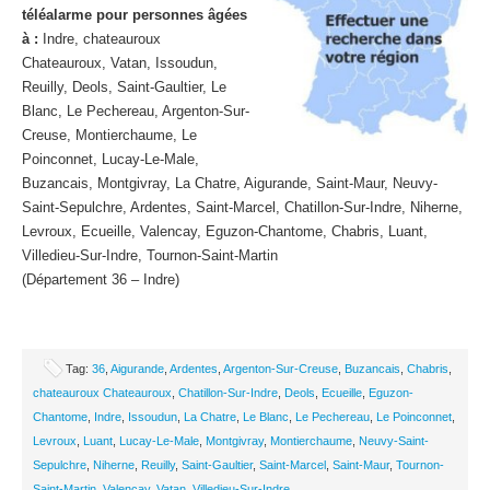
téléalarme pour personnes âgées
à :
Indre, chateauroux
Chateauroux, Vatan, Issoudun,
Reuilly, Deols, Saint-Gaultier, Le
Blanc, Le Pechereau, Argenton-Sur-
Creuse, Montierchaume, Le
Poinconnet, Lucay-Le-Male,
Buzancais, Montgivray, La Chatre, Aigurande, Saint-Maur, Neuvy-
Saint-Sepulchre, Ardentes, Saint-Marcel, Chatillon-Sur-Indre, Niherne,
Levroux, Ecueille, Valencay, Eguzon-Chantome, Chabris, Luant,
Villedieu-Sur-Indre, Tournon-Saint-Martin
(Département 36 – Indre)
Tag:
36
,
Aigurande
,
Ardentes
,
Argenton-Sur-Creuse
,
Buzancais
,
Chabris
,
chateauroux Chateauroux
,
Chatillon-Sur-Indre
,
Deols
,
Ecueille
,
Eguzon-
Chantome
,
Indre
,
Issoudun
,
La Chatre
,
Le Blanc
,
Le Pechereau
,
Le Poinconnet
,
Levroux
,
Luant
,
Lucay-Le-Male
,
Montgivray
,
Montierchaume
,
Neuvy-Saint-
Sepulchre
,
Niherne
,
Reuilly
,
Saint-Gaultier
,
Saint-Marcel
,
Saint-Maur
,
Tournon-
Saint-Martin
,
Valencay
,
Vatan
,
Villedieu-Sur-Indre