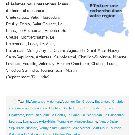
téléalarme pour personnes âgées
à :
Indre, chateauroux
Chateauroux, Vatan, Issoudun,
Reuilly, Deols, Saint-Gaultier, Le
Blanc, Le Pechereau, Argenton-Sur-
Creuse, Montierchaume, Le
Poinconnet, Lucay-Le-Male,
Buzancais, Montgivray, La Chatre, Aigurande, Saint-Maur, Neuvy-
Saint-Sepulchre, Ardentes, Saint-Marcel, Chatillon-Sur-Indre, Niherne,
Levroux, Ecueille, Valencay, Eguzon-Chantome, Chabris, Luant,
Villedieu-Sur-Indre, Tournon-Saint-Martin
(Département 36 – Indre)
Tag:
36
,
Aigurande
,
Ardentes
,
Argenton-Sur-Creuse
,
Buzancais
,
Chabris
,
chateauroux Chateauroux
,
Chatillon-Sur-Indre
,
Deols
,
Ecueille
,
Eguzon-
Chantome
,
Indre
,
Issoudun
,
La Chatre
,
Le Blanc
,
Le Pechereau
,
Le Poinconnet
,
Levroux
,
Luant
,
Lucay-Le-Male
,
Montgivray
,
Montierchaume
,
Neuvy-Saint-
Sepulchre
,
Niherne
,
Reuilly
,
Saint-Gaultier
,
Saint-Marcel
,
Saint-Maur
,
Tournon-
Saint-Martin
,
Valencay
,
Vatan
,
Villedieu-Sur-Indre