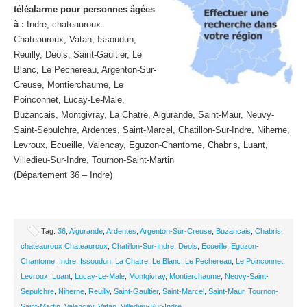
téléalarme pour personnes âgées
à :
Indre, chateauroux
Chateauroux, Vatan, Issoudun,
Reuilly, Deols, Saint-Gaultier, Le
Blanc, Le Pechereau, Argenton-Sur-
Creuse, Montierchaume, Le
Poinconnet, Lucay-Le-Male,
Buzancais, Montgivray, La Chatre, Aigurande, Saint-Maur, Neuvy-
Saint-Sepulchre, Ardentes, Saint-Marcel, Chatillon-Sur-Indre, Niherne,
Levroux, Ecueille, Valencay, Eguzon-Chantome, Chabris, Luant,
Villedieu-Sur-Indre, Tournon-Saint-Martin
(Département 36 – Indre)
Tag:
36
,
Aigurande
,
Ardentes
,
Argenton-Sur-Creuse
,
Buzancais
,
Chabris
,
chateauroux Chateauroux
,
Chatillon-Sur-Indre
,
Deols
,
Ecueille
,
Eguzon-
Chantome
,
Indre
,
Issoudun
,
La Chatre
,
Le Blanc
,
Le Pechereau
,
Le Poinconnet
,
Levroux
,
Luant
,
Lucay-Le-Male
,
Montgivray
,
Montierchaume
,
Neuvy-Saint-
Sepulchre
,
Niherne
,
Reuilly
,
Saint-Gaultier
,
Saint-Marcel
,
Saint-Maur
,
Tournon-
Saint-Martin
,
Valencay
,
Vatan
,
Villedieu-Sur-Indre