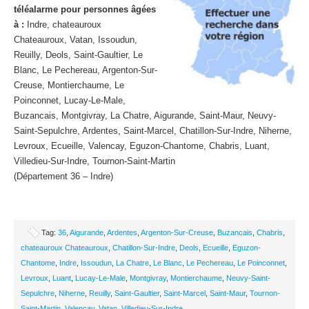
téléalarme pour personnes âgées
à :
Indre, chateauroux
Chateauroux, Vatan, Issoudun,
Reuilly, Deols, Saint-Gaultier, Le
Blanc, Le Pechereau, Argenton-Sur-
Creuse, Montierchaume, Le
Poinconnet, Lucay-Le-Male,
Buzancais, Montgivray, La Chatre, Aigurande, Saint-Maur, Neuvy-
Saint-Sepulchre, Ardentes, Saint-Marcel, Chatillon-Sur-Indre, Niherne,
Levroux, Ecueille, Valencay, Eguzon-Chantome, Chabris, Luant,
Villedieu-Sur-Indre, Tournon-Saint-Martin
(Département 36 – Indre)
Tag:
36
,
Aigurande
,
Ardentes
,
Argenton-Sur-Creuse
,
Buzancais
,
Chabris
,
chateauroux Chateauroux
,
Chatillon-Sur-Indre
,
Deols
,
Ecueille
,
Eguzon-
Chantome
,
Indre
,
Issoudun
,
La Chatre
,
Le Blanc
,
Le Pechereau
,
Le Poinconnet
,
Levroux
,
Luant
,
Lucay-Le-Male
,
Montgivray
,
Montierchaume
,
Neuvy-Saint-
Sepulchre
,
Niherne
,
Reuilly
,
Saint-Gaultier
,
Saint-Marcel
,
Saint-Maur
,
Tournon-
Saint-Martin
,
Valencay
,
Vatan
,
Villedieu-Sur-Indre