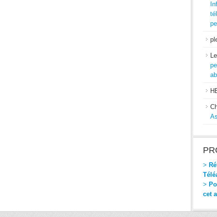
In
té
pe
pl
Le
pe
ab
H
Ch
As
PR
>
Réf
Télé
>
Pou
cet 