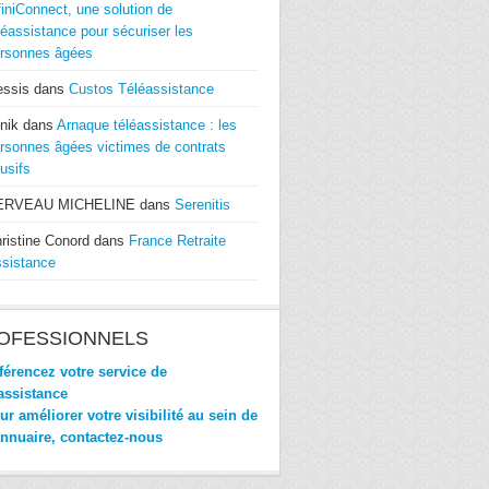
finiConnect, une solution de
léassistance pour sécuriser les
rsonnes âgées
essis
dans
Custos Téléassistance
nik
dans
Arnaque téléassistance : les
rsonnes âgées victimes de contrats
usifs
ERVEAU MICHELINE
dans
Serenitis
ristine Conord
dans
France Retraite
sistance
OFESSIONNELS
érencez votre service de
assistance
r améliorer votre visibilité au sein de
annuaire, contactez-nous