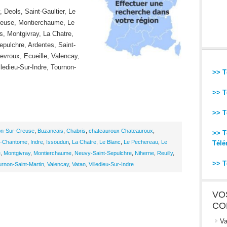
 Deols, Saint-Gaultier, Le
reuse, Montierchaume, Le
, Montgivray, La Chatre,
pulchre, Ardentes, Saint-
Levroux, Ecueille, Valencay,
ledieu-Sur-Indre, Tournon-
>> T
>> T
>> T
on-Sur-Creuse
,
Buzancais
,
Chabris
,
chateauroux Chateauroux
,
>> T
-Chantome
,
Indre
,
Issoudun
,
La Chatre
,
Le Blanc
,
Le Pechereau
,
Le
Télé
e
,
Montgivray
,
Montierchaume
,
Neuvy-Saint-Sepulchre
,
Niherne
,
Reuilly
,
>> T
urnon-Saint-Martin
,
Valencay
,
Vatan
,
Villedieu-Sur-Indre
VO
CO
Va