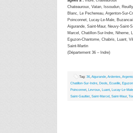
âgées à :
Indre, chateauroux
Chateauroux, Vatan, Issoudun, Reuilly,
Blanc, Le Pechereau, Argenton-Sur-C
Poinconnet, Lucay-Le-Male, Buzancais
Aigurande, Saint-Maur, Neuvy-Saint-Se
Marcel, Chatillon-Sur-Indre, Niherne, 
Eguzon-Chantome, Chabris, Luant, Vil
Saint-Martin
(Département 36 – Indre)
Tag:
36
,
Aigurande
,
Ardentes
,
Argent
Chatillon-Sur-Indre
,
Deols
,
Ecueille
,
Eguzon
Poinconnet
,
Levroux
,
Luant
,
Lucay-Le-Mal
Saint-Gaultier
,
Saint-Marcel
,
Saint-Maur
,
To