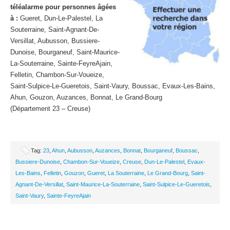
téléalarme pour personnes âgées
à :
Gueret, Dun-Le-Palestel, La
Souterraine, Saint-Agnant-De-
Versillat, Aubusson, Bussiere-
Dunoise, Bourganeuf, Saint-Maurice-
La-Souterraine, Sainte-FeyreAjain,
Felletin, Chambon-Sur-Voueize,
Saint-Sulpice-Le-Gueretois, Saint-Vaury, Boussac, Evaux-Les-Bains,
Ahun, Gouzon, Auzances, Bonnat, Le Grand-Bourg
(Département 23 – Creuse)
Tag:
23
,
Ahun
,
Aubusson
,
Auzances
,
Bonnat
,
Bourganeuf
,
Boussac
,
Bussiere-Dunoise
,
Chambon-Sur-Voueize
,
Creuse
,
Dun-Le-Palestel
,
Evaux-
Les-Bains
,
Felletin
,
Gouzon
,
Gueret
,
La Souterraine
,
Le Grand-Bourg
,
Saint-
Agnant-De-Versillat
,
Saint-Maurice-La-Souterraine
,
Saint-Sulpice-Le-Gueretois
,
Saint-Vaury
,
Sainte-FeyreAjain