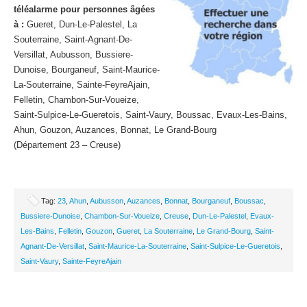
téléalarme pour personnes âgées
à :
Gueret, Dun-Le-Palestel, La
Souterraine, Saint-Agnant-De-
Versillat, Aubusson, Bussiere-
Dunoise, Bourganeuf, Saint-Maurice-
La-Souterraine, Sainte-FeyreAjain,
Felletin, Chambon-Sur-Voueize,
Saint-Sulpice-Le-Gueretois, Saint-Vaury, Boussac, Evaux-Les-Bains,
Ahun, Gouzon, Auzances, Bonnat, Le Grand-Bourg
(Département 23 – Creuse)
Tag:
23
,
Ahun
,
Aubusson
,
Auzances
,
Bonnat
,
Bourganeuf
,
Boussac
,
Bussiere-Dunoise
,
Chambon-Sur-Voueize
,
Creuse
,
Dun-Le-Palestel
,
Evaux-
Les-Bains
,
Felletin
,
Gouzon
,
Gueret
,
La Souterraine
,
Le Grand-Bourg
,
Saint-
Agnant-De-Versillat
,
Saint-Maurice-La-Souterraine
,
Saint-Sulpice-Le-Gueretois
,
Saint-Vaury
,
Sainte-FeyreAjain