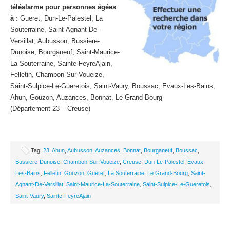
téléalarme pour personnes âgées
à :
Gueret, Dun-Le-Palestel, La
Souterraine, Saint-Agnant-De-
Versillat, Aubusson, Bussiere-
Dunoise, Bourganeuf, Saint-Maurice-
La-Souterraine, Sainte-FeyreAjain,
Felletin, Chambon-Sur-Voueize,
Saint-Sulpice-Le-Gueretois, Saint-Vaury, Boussac, Evaux-Les-Bains,
Ahun, Gouzon, Auzances, Bonnat, Le Grand-Bourg
(Département 23 – Creuse)
Tag:
23
,
Ahun
,
Aubusson
,
Auzances
,
Bonnat
,
Bourganeuf
,
Boussac
,
Bussiere-Dunoise
,
Chambon-Sur-Voueize
,
Creuse
,
Dun-Le-Palestel
,
Evaux-
Les-Bains
,
Felletin
,
Gouzon
,
Gueret
,
La Souterraine
,
Le Grand-Bourg
,
Saint-
Agnant-De-Versillat
,
Saint-Maurice-La-Souterraine
,
Saint-Sulpice-Le-Gueretois
,
Saint-Vaury
,
Sainte-FeyreAjain