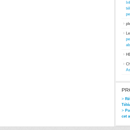
In
té
pe
pl
Le
pe
ab
H
Ch
As
PR
>
Réf
Télé
>
Pou
cet 