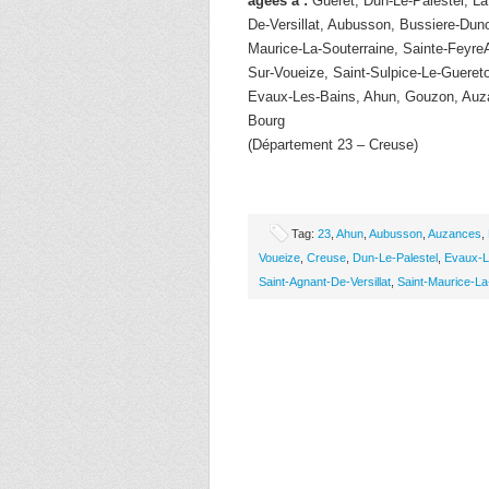
âgées à :
Gueret, Dun-Le-Palestel, La
De-Versillat, Aubusson, Bussiere-Duno
Maurice-La-Souterraine, Sainte-FeyreA
Sur-Voueize, Saint-Sulpice-Le-Guereto
Evaux-Les-Bains, Ahun, Gouzon, Auz
Bourg
(Département 23 – Creuse)
Tag:
23
,
Ahun
,
Aubusson
,
Auzances
,
Voueize
,
Creuse
,
Dun-Le-Palestel
,
Evaux-L
Saint-Agnant-De-Versillat
,
Saint-Maurice-La