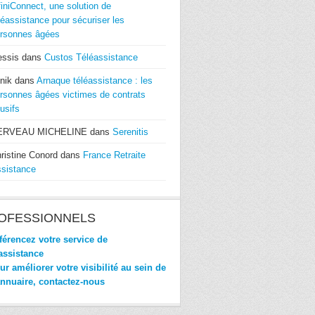
finiConnect, une solution de
léassistance pour sécuriser les
rsonnes âgées
essis
dans
Custos Téléassistance
nik
dans
Arnaque téléassistance : les
rsonnes âgées victimes de contrats
usifs
ERVEAU MICHELINE
dans
Serenitis
ristine Conord
dans
France Retraite
sistance
OFESSIONNELS
érencez votre service de
assistance
r améliorer votre visibilité au sein de
annuaire, contactez-nous