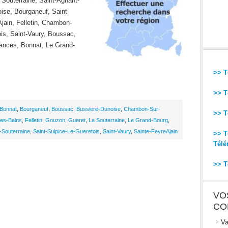
 Souterraine, Saint-Agnant-
ise, Bourganeuf, Saint-
jain, Felletin, Chambon-
is, Saint-Vaury, Boussac,
ances, Bonnat, Le Grand-
>> T
>> T
Bonnat
,
Bourganeuf
,
Boussac
,
Bussiere-Dunoise
,
Chambon-Sur-
>> T
es-Bains
,
Felletin
,
Gouzon
,
Gueret
,
La Souterraine
,
Le Grand-Bourg
,
-Souterraine
,
Saint-Sulpice-Le-Gueretois
,
Saint-Vaury
,
Sainte-FeyreAjain
>> T
Télé
>> T
VO
CO
Va