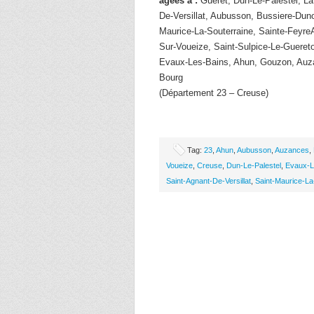
âgées à :
Gueret, Dun-Le-Palestel, La
De-Versillat, Aubusson, Bussiere-Duno
Maurice-La-Souterraine, Sainte-FeyreA
Sur-Voueize, Saint-Sulpice-Le-Guereto
Evaux-Les-Bains, Ahun, Gouzon, Auz
Bourg
(Département 23 – Creuse)
Tag:
23
,
Ahun
,
Aubusson
,
Auzances
,
Voueize
,
Creuse
,
Dun-Le-Palestel
,
Evaux-L
Saint-Agnant-De-Versillat
,
Saint-Maurice-La