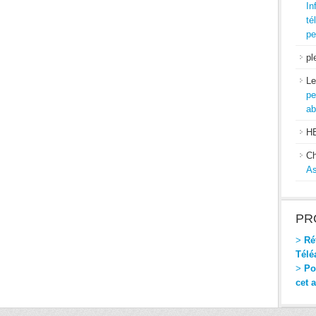
In
té
pe
pl
Le
pe
ab
H
Ch
As
PR
>
Réf
Télé
>
Pou
cet 