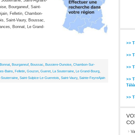
 Souterraine, Saint-Agnant-
ise, Bourganeuf, Saint-
jain, Felletin, Chambon-
is, Saint-Vaury, Boussac,
ances, Bonnat, Le Grand-
>> T
>> T
Bonnat
,
Bourganeuf
,
Boussac
,
Bussiere-Dunoise
,
Chambon-Sur-
>> T
es-Bains
,
Felletin
,
Gouzon
,
Gueret
,
La Souterraine
,
Le Grand-Bourg
,
-Souterraine
,
Saint-Sulpice-Le-Gueretois
,
Saint-Vaury
,
Sainte-FeyreAjain
>> T
Télé
>> T
VO
CO
Va