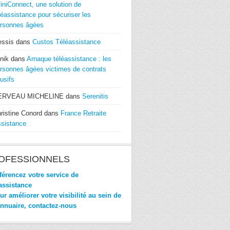
finiConnect, une solution de
léassistance pour sécuriser les
rsonnes âgées
essis
dans
Custos Téléassistance
nik
dans
Arnaque téléassistance : les
rsonnes âgées victimes de contrats
usifs
ERVEAU MICHELINE
dans
Serenitis
ristine Conord
dans
France Retraite
sistance
OFESSIONNELS
érencez votre service de
assistance
r améliorer votre visibilité au sein de
annuaire, contactez-nous