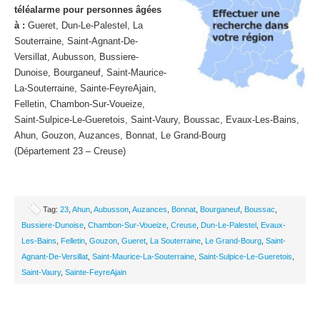
téléalarme pour personnes âgées
à :
Gueret, Dun-Le-Palestel, La
Souterraine, Saint-Agnant-De-
Versillat, Aubusson, Bussiere-
Dunoise, Bourganeuf, Saint-Maurice-
La-Souterraine, Sainte-FeyreAjain,
Felletin, Chambon-Sur-Voueize,
Saint-Sulpice-Le-Gueretois, Saint-Vaury, Boussac, Evaux-Les-Bains,
Ahun, Gouzon, Auzances, Bonnat, Le Grand-Bourg
(Département 23 – Creuse)
Tag:
23
,
Ahun
,
Aubusson
,
Auzances
,
Bonnat
,
Bourganeuf
,
Boussac
,
Bussiere-Dunoise
,
Chambon-Sur-Voueize
,
Creuse
,
Dun-Le-Palestel
,
Evaux-
Les-Bains
,
Felletin
,
Gouzon
,
Gueret
,
La Souterraine
,
Le Grand-Bourg
,
Saint-
Agnant-De-Versillat
,
Saint-Maurice-La-Souterraine
,
Saint-Sulpice-Le-Gueretois
,
Saint-Vaury
,
Sainte-FeyreAjain