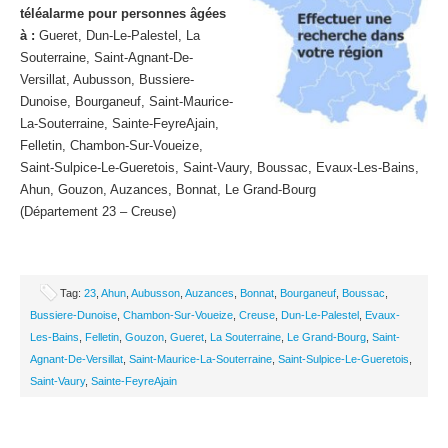
téléalarme pour personnes âgées
à :
Gueret, Dun-Le-Palestel, La
Souterraine, Saint-Agnant-De-
Versillat, Aubusson, Bussiere-
Dunoise, Bourganeuf, Saint-Maurice-
La-Souterraine, Sainte-FeyreAjain,
Felletin, Chambon-Sur-Voueize,
Saint-Sulpice-Le-Gueretois, Saint-Vaury, Boussac, Evaux-Les-Bains,
Ahun, Gouzon, Auzances, Bonnat, Le Grand-Bourg
(Département 23 – Creuse)
Tag:
23
,
Ahun
,
Aubusson
,
Auzances
,
Bonnat
,
Bourganeuf
,
Boussac
,
Bussiere-Dunoise
,
Chambon-Sur-Voueize
,
Creuse
,
Dun-Le-Palestel
,
Evaux-
Les-Bains
,
Felletin
,
Gouzon
,
Gueret
,
La Souterraine
,
Le Grand-Bourg
,
Saint-
Agnant-De-Versillat
,
Saint-Maurice-La-Souterraine
,
Saint-Sulpice-Le-Gueretois
,
Saint-Vaury
,
Sainte-FeyreAjain