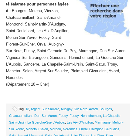
téléalarme pour personnes âgées
à :
Bourges, Mereau, Vierzon,
Chateaumeillant, Saint-Amand-
Montrond, Saint-Martin-D’Auxigny,
Saint-Doulchard, Les Aix-D’Angillon,
Mehun-Sur-Yevre, Foecy, Saint-
Florent-Sur-Cher, Orval, Aubigny-
Sur-Nere, Fussy, Saint-Germain-Du-Puy, Marmagne, Dun-Sur-Auron,
Vignoux-Sur-Barangeon, Sancoins, Henrichemont, La Guerche-Sur-
L’Aubois, Sancerre, La Chapelle-Saint-Ursin, Saint-Satur, Trouy,
Menetou-Salon, Argent-Sur-Sauldre, Plaimpied-Givaudins, Avord,
Nerondes
(Département 18 – Cher)
Tag:
18
,
Argent-Sur-Sauldre
,
Aubigny-Sur-Nere
,
Avord
,
Bourges
,
Chateaumeillant
,
Dun-Sur-Auron
,
Foecy
,
Fussy
,
Henrichemont
,
La Chapelle-
Saint-Ursin
,
La Guerche-Sur-L'Aubois
,
Les Aix-D'Angillon
,
Marmagne
,
Mehun-
Sur-Yevre
,
Menetou-Salon
,
Mereau
,
Nerondes
,
Orval
,
Plaimpied-Givaudins
,
Saint-Amand-Montrond
,
Saint-Doulchard
,
Saint-Florent-Sur-Cher
,
Saint-