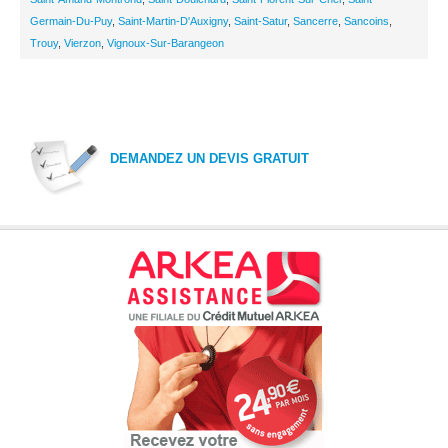
Germain-Du-Puy
,
Saint-Martin-D'Auxigny
,
Saint-Satur
,
Sancerre
,
Sancoins
,
Trouy
,
Vierzon
,
Vignoux-Sur-Barangeon
DEMANDEZ UN DEVIS GRATUIT