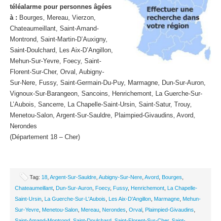
téléalarme pour personnes âgées
à :
Bourges, Mereau, Vierzon,
Chateaumeillant, Saint-Amand-
Montrond, Saint-Martin-D’Auxigny,
Saint-Doulchard, Les Aix-D’Angillon,
Mehun-Sur-Yevre, Foecy, Saint-
Florent-Sur-Cher, Orval, Aubigny-
Sur-Nere, Fussy, Saint-Germain-Du-Puy, Marmagne, Dun-Sur-Auron,
Vignoux-Sur-Barangeon, Sancoins, Henrichemont, La Guerche-Sur-
L’Aubois, Sancerre, La Chapelle-Saint-Ursin, Saint-Satur, Trouy,
Menetou-Salon, Argent-Sur-Sauldre, Plaimpied-Givaudins, Avord,
Nerondes
(Département 18 – Cher)
Tag:
18
,
Argent-Sur-Sauldre
,
Aubigny-Sur-Nere
,
Avord
,
Bourges
,
Chateaumeillant
,
Dun-Sur-Auron
,
Foecy
,
Fussy
,
Henrichemont
,
La Chapelle-
Saint-Ursin
,
La Guerche-Sur-L'Aubois
,
Les Aix-D'Angillon
,
Marmagne
,
Mehun-
Sur-Yevre
,
Menetou-Salon
,
Mereau
,
Nerondes
,
Orval
,
Plaimpied-Givaudins
,
Saint-Amand-Montrond
,
Saint-Doulchard
,
Saint-Florent-Sur-Cher
,
Saint-