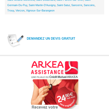
Germain-Du-Puy
,
Saint-Martin-D'Auxigny
,
Saint-Satur
,
Sancerre
,
Sancoins
,
Trouy
,
Vierzon
,
Vignoux-Sur-Barangeon
DEMANDEZ UN DEVIS GRATUIT