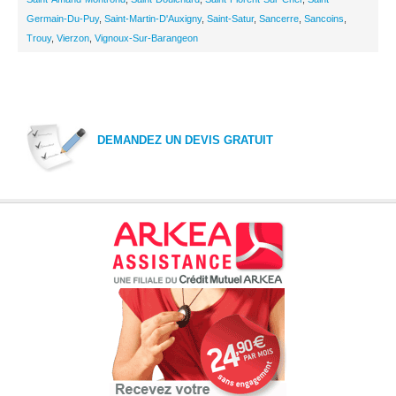
Germain-Du-Puy
,
Saint-Martin-D'Auxigny
,
Saint-Satur
,
Sancerre
,
Sancoins
,
Trouy
,
Vierzon
,
Vignoux-Sur-Barangeon
DEMANDEZ UN DEVIS GRATUIT