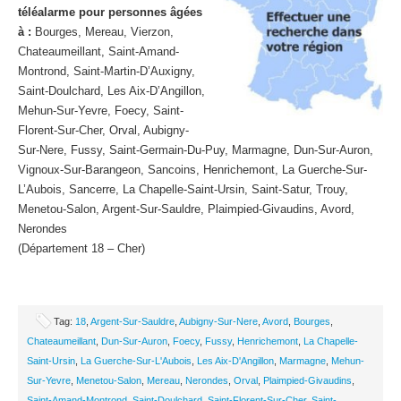
téléalarme pour personnes âgées
à :
Bourges, Mereau, Vierzon,
Chateaumeillant, Saint-Amand-
Montrond, Saint-Martin-D’Auxigny,
Saint-Doulchard, Les Aix-D’Angillon,
Mehun-Sur-Yevre, Foecy, Saint-
Florent-Sur-Cher, Orval, Aubigny-
Sur-Nere, Fussy, Saint-Germain-Du-Puy, Marmagne, Dun-Sur-Auron,
Vignoux-Sur-Barangeon, Sancoins, Henrichemont, La Guerche-Sur-
L’Aubois, Sancerre, La Chapelle-Saint-Ursin, Saint-Satur, Trouy,
Menetou-Salon, Argent-Sur-Sauldre, Plaimpied-Givaudins, Avord,
Nerondes
(Département 18 – Cher)
Tag:
18
,
Argent-Sur-Sauldre
,
Aubigny-Sur-Nere
,
Avord
,
Bourges
,
Chateaumeillant
,
Dun-Sur-Auron
,
Foecy
,
Fussy
,
Henrichemont
,
La Chapelle-
Saint-Ursin
,
La Guerche-Sur-L'Aubois
,
Les Aix-D'Angillon
,
Marmagne
,
Mehun-
Sur-Yevre
,
Menetou-Salon
,
Mereau
,
Nerondes
,
Orval
,
Plaimpied-Givaudins
,
Saint-Amand-Montrond
,
Saint-Doulchard
,
Saint-Florent-Sur-Cher
,
Saint-