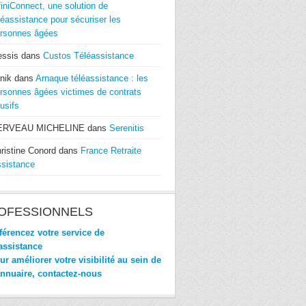
finiConnect, une solution de
léassistance pour sécuriser les
rsonnes âgées
essis
dans
Custos Téléassistance
nik
dans
Arnaque téléassistance : les
rsonnes âgées victimes de contrats
usifs
ERVEAU MICHELINE
dans
Serenitis
ristine Conord
dans
France Retraite
sistance
OFESSIONNELS
érencez votre service de
assistance
r améliorer votre visibilité au sein de
annuaire, contactez-nous