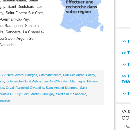
hateaumeillant, Saint-
ny, Saint-Doulchard, Les
y, Saint-Florent-Sur-Cher,
t-Germain-Du-Puy,
ur-Barangeon, Sancoins,
s, Sancerre, La Chapelle-
tou-Salon, Argent-Sur-
>> T
 Nerondes
>> T
>> T
-Sur-Nere
,
Avord
,
Bourges
,
Chateaumeillant
,
Dun-Sur-Auron
,
Foecy
,
>> T
sin
,
La Guerche-Sur-L'Aubois
,
Les Aix-D'Angillon
,
Marmagne
,
Mehun-
Télé
des
,
Orval
,
Plaimpied-Givaudins
,
Saint-Amand-Montrond
,
Saint-
>> T
ermain-Du-Puy
,
Saint-Martin-D'Auxigny
,
Saint-Satur
,
Sancerre
,
rangeon
VO
CO
Va