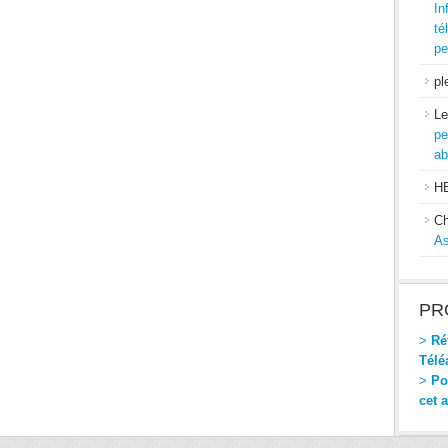
In
té
pe
pl
Le
pe
ab
H
Ch
As
PR
>
Réf
Télé
>
Pou
cet 