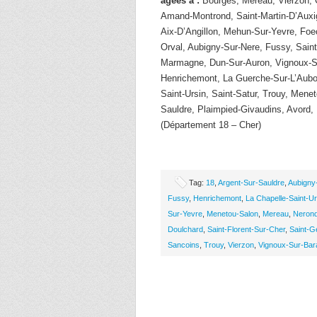
âgées à :
Bourges, Mereau, Vierzon, C
Amand-Montrond, Saint-Martin-D’Auxig
Aix-D’Angillon, Mehun-Sur-Yevre, Foec
Orval, Aubigny-Sur-Nere, Fussy, Sain
Marmagne, Dun-Sur-Auron, Vignoux-S
Henrichemont, La Guerche-Sur-L’Auboi
Saint-Ursin, Saint-Satur, Trouy, Mene
Sauldre, Plaimpied-Givaudins, Avord,
(Département 18 – Cher)
Tag:
18
,
Argent-Sur-Sauldre
,
Aubigny
Fussy
,
Henrichemont
,
La Chapelle-Saint-Ur
Sur-Yevre
,
Menetou-Salon
,
Mereau
,
Neron
Doulchard
,
Saint-Florent-Sur-Cher
,
Saint-G
Sancoins
,
Trouy
,
Vierzon
,
Vignoux-Sur-Ba