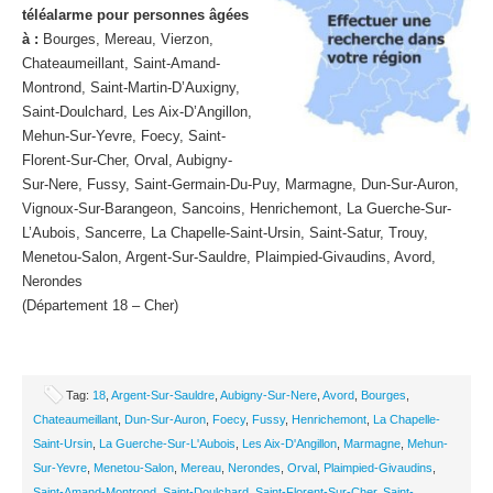
téléalarme pour personnes âgées
à :
Bourges, Mereau, Vierzon,
Chateaumeillant, Saint-Amand-
Montrond, Saint-Martin-D’Auxigny,
Saint-Doulchard, Les Aix-D’Angillon,
Mehun-Sur-Yevre, Foecy, Saint-
Florent-Sur-Cher, Orval, Aubigny-
Sur-Nere, Fussy, Saint-Germain-Du-Puy, Marmagne, Dun-Sur-Auron,
Vignoux-Sur-Barangeon, Sancoins, Henrichemont, La Guerche-Sur-
L’Aubois, Sancerre, La Chapelle-Saint-Ursin, Saint-Satur, Trouy,
Menetou-Salon, Argent-Sur-Sauldre, Plaimpied-Givaudins, Avord,
Nerondes
(Département 18 – Cher)
Tag:
18
,
Argent-Sur-Sauldre
,
Aubigny-Sur-Nere
,
Avord
,
Bourges
,
Chateaumeillant
,
Dun-Sur-Auron
,
Foecy
,
Fussy
,
Henrichemont
,
La Chapelle-
Saint-Ursin
,
La Guerche-Sur-L'Aubois
,
Les Aix-D'Angillon
,
Marmagne
,
Mehun-
Sur-Yevre
,
Menetou-Salon
,
Mereau
,
Nerondes
,
Orval
,
Plaimpied-Givaudins
,
Saint-Amand-Montrond
,
Saint-Doulchard
,
Saint-Florent-Sur-Cher
,
Saint-