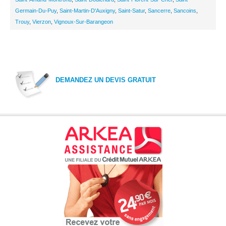
Germain-Du-Puy
,
Saint-Martin-D'Auxigny
,
Saint-Satur
,
Sancerre
,
Sancoins
,
Trouy
,
Vierzon
,
Vignoux-Sur-Barangeon
DEMANDEZ UN DEVIS GRATUIT