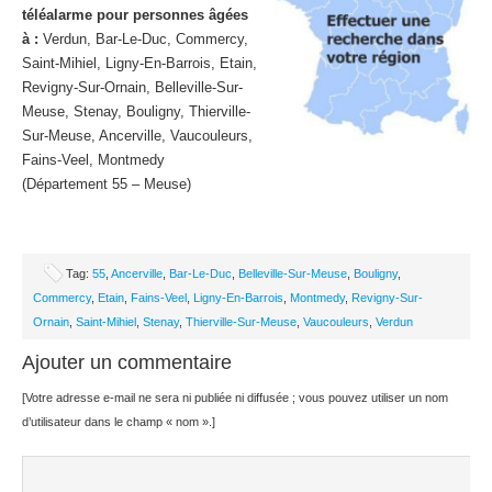
téléalarme pour personnes âgées
à :
Verdun, Bar-Le-Duc, Commercy,
Saint-Mihiel, Ligny-En-Barrois, Etain,
Revigny-Sur-Ornain, Belleville-Sur-
Meuse, Stenay, Bouligny, Thierville-
Sur-Meuse, Ancerville, Vaucouleurs,
Fains-Veel, Montmedy
(Département 55 – Meuse)
Tag:
55
,
Ancerville
,
Bar-Le-Duc
,
Belleville-Sur-Meuse
,
Bouligny
,
Commercy
,
Etain
,
Fains-Veel
,
Ligny-En-Barrois
,
Montmedy
,
Revigny-Sur-
Ornain
,
Saint-Mihiel
,
Stenay
,
Thierville-Sur-Meuse
,
Vaucouleurs
,
Verdun
Ajouter un commentaire
[Votre adresse e-mail ne sera ni publiée ni diffusée ; vous pouvez utiliser un nom
d’utilisateur dans le champ « nom ».]