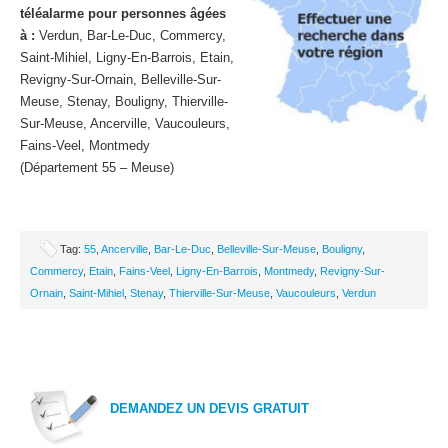
téléalarme pour personnes âgées
à :
Verdun, Bar-Le-Duc, Commercy,
Saint-Mihiel, Ligny-En-Barrois, Etain,
Revigny-Sur-Ornain, Belleville-Sur-
Meuse, Stenay, Bouligny, Thierville-
Sur-Meuse, Ancerville, Vaucouleurs,
Fains-Veel, Montmedy
(Département 55 – Meuse)
Tag:
55
,
Ancerville
,
Bar-Le-Duc
,
Belleville-Sur-Meuse
,
Bouligny
,
Commercy
,
Etain
,
Fains-Veel
,
Ligny-En-Barrois
,
Montmedy
,
Revigny-Sur-
Ornain
,
Saint-Mihiel
,
Stenay
,
Thierville-Sur-Meuse
,
Vaucouleurs
,
Verdun
DEMANDEZ UN DEVIS GRATUIT