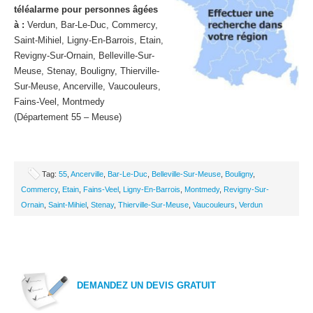
téléalarme pour personnes âgées
à :
Verdun, Bar-Le-Duc, Commercy,
Saint-Mihiel, Ligny-En-Barrois, Etain,
Revigny-Sur-Ornain, Belleville-Sur-
Meuse, Stenay, Bouligny, Thierville-
Sur-Meuse, Ancerville, Vaucouleurs,
Fains-Veel, Montmedy
(Département 55 – Meuse)
Tag:
55
,
Ancerville
,
Bar-Le-Duc
,
Belleville-Sur-Meuse
,
Bouligny
,
Commercy
,
Etain
,
Fains-Veel
,
Ligny-En-Barrois
,
Montmedy
,
Revigny-Sur-
Ornain
,
Saint-Mihiel
,
Stenay
,
Thierville-Sur-Meuse
,
Vaucouleurs
,
Verdun
DEMANDEZ UN DEVIS GRATUIT