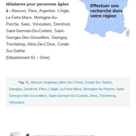
téléalarme pour personnes âgées
à :
Alencon, Flers, Argentan, L’Aigle,
La Ferte-Mace, Mortagne-Au-
Perche, Sees, Vimoutiers, Domfront,
Saint-Germain-Du-Corbeis, Saint-
Georges-Des-Groseillers, Damigny,
Tinchebray, Athis-De-L’Orne, Conde-
Sur-Sarthe
(Département 61 – Orne)
Tag:
61
,
Alencon
,
Argentan
,
Athis-De-L'Orne
,
Conde-Sur-Sarthe
,
Damigny
,
Domfront
,
Flers
,
L'Aigle
,
La Ferte-Mace
,
Mortagne-Au-Perche
,
Saint-
Georges-Des-Groseillers
,
Saint-Germain-Du-Corbeis
,
Sees
,
Tinchebray
,
Vimoutiers