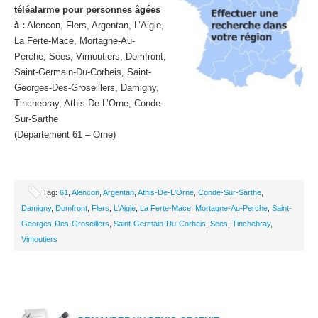
téléalarme pour personnes âgées
à :
Alencon, Flers, Argentan, L’Aigle,
La Ferte-Mace, Mortagne-Au-
Perche, Sees, Vimoutiers, Domfront,
Saint-Germain-Du-Corbeis, Saint-
Georges-Des-Groseillers, Damigny,
Tinchebray, Athis-De-L’Orne, Conde-
Sur-Sarthe
(Département 61 – Orne)
Tag:
61
,
Alencon
,
Argentan
,
Athis-De-L'Orne
,
Conde-Sur-Sarthe
,
Damigny
,
Domfront
,
Flers
,
L'Aigle
,
La Ferte-Mace
,
Mortagne-Au-Perche
,
Saint-
Georges-Des-Groseillers
,
Saint-Germain-Du-Corbeis
,
Sees
,
Tinchebray
,
Vimoutiers