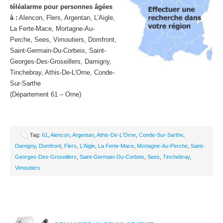
téléalarme pour personnes âgées
à :
Alencon, Flers, Argentan, L’Aigle,
La Ferte-Mace, Mortagne-Au-
Perche, Sees, Vimoutiers, Domfront,
Saint-Germain-Du-Corbeis, Saint-
Georges-Des-Groseillers, Damigny,
Tinchebray, Athis-De-L’Orne, Conde-
Sur-Sarthe
(Département 61 – Orne)
Tag:
61
,
Alencon
,
Argentan
,
Athis-De-L'Orne
,
Conde-Sur-Sarthe
,
Damigny
,
Domfront
,
Flers
,
L'Aigle
,
La Ferte-Mace
,
Mortagne-Au-Perche
,
Saint-
Georges-Des-Groseillers
,
Saint-Germain-Du-Corbeis
,
Sees
,
Tinchebray
,
Vimoutiers