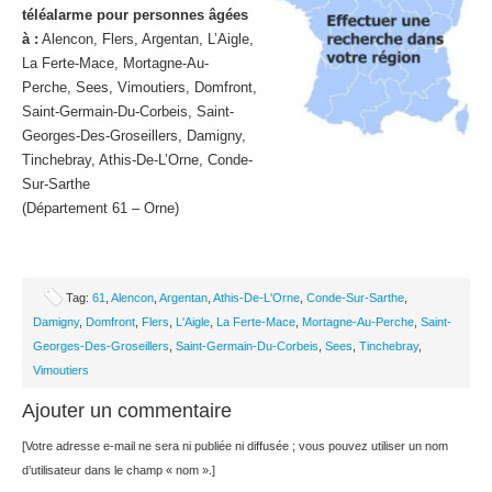
téléalarme pour personnes âgées
à :
Alencon, Flers, Argentan, L’Aigle,
La Ferte-Mace, Mortagne-Au-
Perche, Sees, Vimoutiers, Domfront,
Saint-Germain-Du-Corbeis, Saint-
Georges-Des-Groseillers, Damigny,
Tinchebray, Athis-De-L’Orne, Conde-
Sur-Sarthe
(Département 61 – Orne)
Tag:
61
,
Alencon
,
Argentan
,
Athis-De-L'Orne
,
Conde-Sur-Sarthe
,
Damigny
,
Domfront
,
Flers
,
L'Aigle
,
La Ferte-Mace
,
Mortagne-Au-Perche
,
Saint-
Georges-Des-Groseillers
,
Saint-Germain-Du-Corbeis
,
Sees
,
Tinchebray
,
Vimoutiers
Ajouter un commentaire
[Votre adresse e-mail ne sera ni publiée ni diffusée ; vous pouvez utiliser un nom
d’utilisateur dans le champ « nom ».]