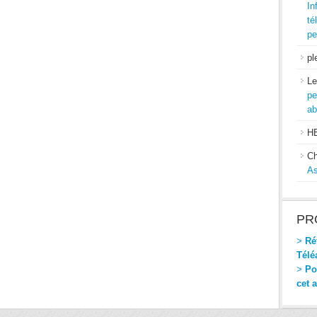
In
té
pe
pl
Le
pe
ab
H
Ch
As
PR
>
Réf
Télé
>
Pou
cet 