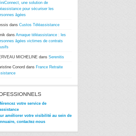
finiConnect, une solution de
léassistance pour sécuriser les
rsonnes âgées
essis
dans
Custos Téléassistance
nik
dans
Arnaque téléassistance : les
rsonnes âgées victimes de contrats
usifs
ERVEAU MICHELINE
dans
Serenitis
ristine Conord
dans
France Retraite
sistance
OFESSIONNELS
érencez votre service de
assistance
r améliorer votre visibilité au sein de
annuaire, contactez-nous