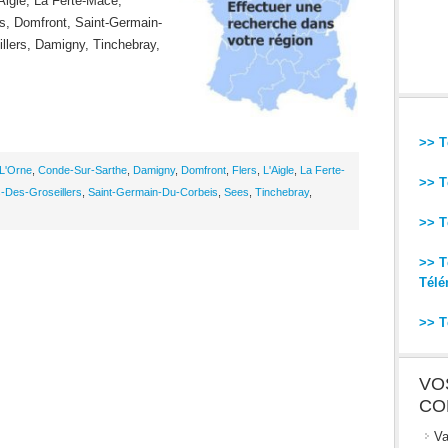
Aigle, La Ferte-Mace,
s, Domfront, Saint-Germain-
llers, Damigny, Tinchebray,
>> T
-L'Orne
,
Conde-Sur-Sarthe
,
Damigny
,
Domfront
,
Flers
,
L'Aigle
,
La Ferte-
>> T
-Des-Groseillers
,
Saint-Germain-Du-Corbeis
,
Sees
,
Tinchebray
,
>> T
>> T
Télé
>> T
VO
CO
Va