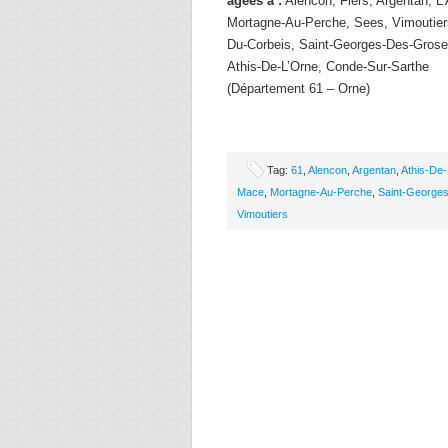
âgées à :
Alencon, Flers, Argentan, L’
Mortagne-Au-Perche, Sees, Vimoutier
Du-Corbeis, Saint-Georges-Des-Grosei
Athis-De-L’Orne, Conde-Sur-Sarthe
(Département 61 – Orne)
Tag:
61
,
Alencon
,
Argentan
,
Athis-De
Mace
,
Mortagne-Au-Perche
,
Saint-Georges
Vimoutiers