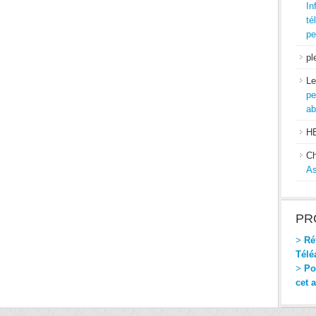
In
té
pe
pl
Le
pe
ab
H
Ch
As
PR
>
Réf
Télé
>
Pou
cet 