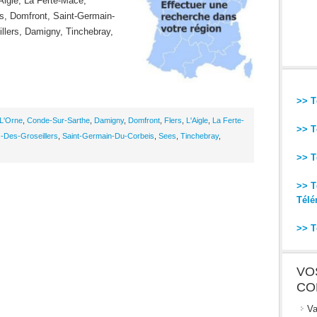
Aigle, La Ferte-Mace,
s, Domfront, Saint-Germain-
llers, Damigny, Tinchebray,
>> T
-L'Orne
,
Conde-Sur-Sarthe
,
Damigny
,
Domfront
,
Flers
,
L'Aigle
,
La Ferte-
>> T
-Des-Groseillers
,
Saint-Germain-Du-Corbeis
,
Sees
,
Tinchebray
,
>> T
>> T
Télé
>> T
VO
CO
Va