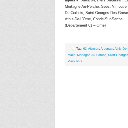
âgées à :
Alencon, Flers, Argentan, L’
Mortagne-Au-Perche, Sees, Vimoutier
Du-Corbeis, Saint-Georges-Des-Grosei
Athis-De-L’Orne, Conde-Sur-Sarthe
(Département 61 – Orne)
Tag:
61
,
Alencon
,
Argentan
,
Athis-De
Mace
,
Mortagne-Au-Perche
,
Saint-Georges
Vimoutiers