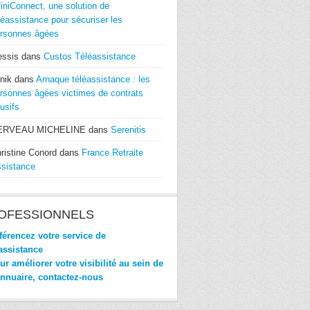
finiConnect, une solution de
léassistance pour sécuriser les
rsonnes âgées
essis
dans
Custos Téléassistance
nik
dans
Arnaque téléassistance : les
rsonnes âgées victimes de contrats
usifs
ERVEAU MICHELINE
dans
Serenitis
ristine Conord
dans
France Retraite
sistance
OFESSIONNELS
érencez votre service de
assistance
r améliorer votre visibilité au sein de
annuaire, contactez-nous