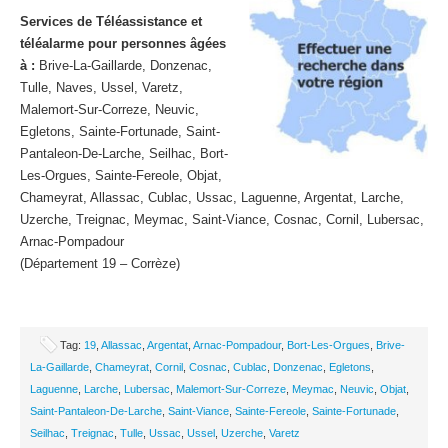
Services de Téléassistance et
téléalarme pour personnes âgées
à :
Brive-La-Gaillarde, Donzenac,
Tulle, Naves, Ussel, Varetz,
Malemort-Sur-Correze, Neuvic,
Egletons, Sainte-Fortunade, Saint-
Pantaleon-De-Larche, Seilhac, Bort-
Les-Orgues, Sainte-Fereole, Objat,
Chameyrat, Allassac, Cublac, Ussac, Laguenne, Argentat, Larche,
Uzerche, Treignac, Meymac, Saint-Viance, Cosnac, Cornil, Lubersac,
Arnac-Pompadour
(Département 19 – Corrèze)
Tag:
19
,
Allassac
,
Argentat
,
Arnac-Pompadour
,
Bort-Les-Orgues
,
Brive-
La-Gaillarde
,
Chameyrat
,
Cornil
,
Cosnac
,
Cublac
,
Donzenac
,
Egletons
,
Laguenne
,
Larche
,
Lubersac
,
Malemort-Sur-Correze
,
Meymac
,
Neuvic
,
Objat
,
Saint-Pantaleon-De-Larche
,
Saint-Viance
,
Sainte-Fereole
,
Sainte-Fortunade
,
Seilhac
,
Treignac
,
Tulle
,
Ussac
,
Ussel
,
Uzerche
,
Varetz