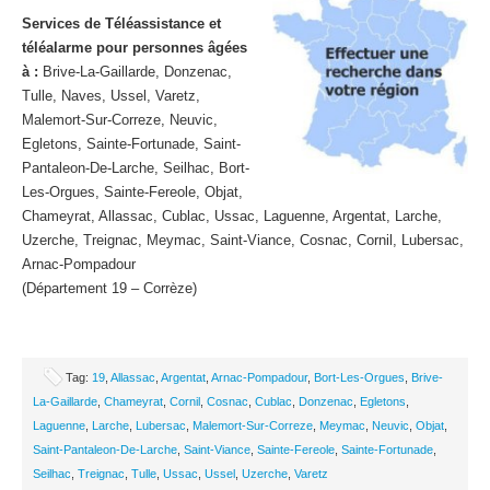
Services de Téléassistance et
téléalarme pour personnes âgées
à :
Brive-La-Gaillarde, Donzenac,
Tulle, Naves, Ussel, Varetz,
Malemort-Sur-Correze, Neuvic,
Egletons, Sainte-Fortunade, Saint-
Pantaleon-De-Larche, Seilhac, Bort-
Les-Orgues, Sainte-Fereole, Objat,
Chameyrat, Allassac, Cublac, Ussac, Laguenne, Argentat, Larche,
Uzerche, Treignac, Meymac, Saint-Viance, Cosnac, Cornil, Lubersac,
Arnac-Pompadour
(Département 19 – Corrèze)
Tag:
19
,
Allassac
,
Argentat
,
Arnac-Pompadour
,
Bort-Les-Orgues
,
Brive-
La-Gaillarde
,
Chameyrat
,
Cornil
,
Cosnac
,
Cublac
,
Donzenac
,
Egletons
,
Laguenne
,
Larche
,
Lubersac
,
Malemort-Sur-Correze
,
Meymac
,
Neuvic
,
Objat
,
Saint-Pantaleon-De-Larche
,
Saint-Viance
,
Sainte-Fereole
,
Sainte-Fortunade
,
Seilhac
,
Treignac
,
Tulle
,
Ussac
,
Ussel
,
Uzerche
,
Varetz